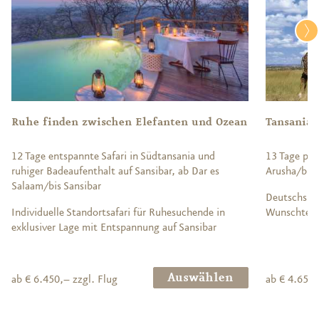
Ruhe finden zwischen Elefanten und Ozean
Tansanias
12 Tage entspannte Safari in Südtansania und
13 Tage pri
ruhiger Badeaufenthalt auf Sansibar, ab Dar es
Arusha/bis 
Salaam/bis Sansibar
Deutschspra
Individuelle Standortsafari für Ruhesuchende in
Wunschter
exklusiver Lage mit Entspannung auf Sansibar
Auswählen
ab € 6.450,– zzgl. Flug
ab € 4.650,