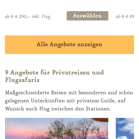
Auswählen
ab € 4.290,– inkl. Flug
ab € 4.990,
Alle Angebote anzeigen
9 Angebote für Privatreisen und
Flugsafaris
Maßgeschneiderte Reisen mit besonderen und schön
gelegenen Unterkünften mit privatem Guide, auf
Wunsch auch Flug zwischen den Stationen.