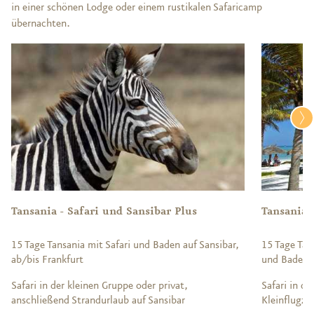
in einer schönen Lodge oder einem rustikalen Safaricamp
übernachten.
Tansania - Safari und Sansibar Plus
Tansania 
15 Tage Tansania mit Safari und Baden auf Sansibar,
15 Tage Tans
ab/bis Frankfurt
und Baden a
Safari in der kleinen Gruppe oder privat,
Safari in de
anschließend Strandurlaub auf Sansibar
Kleinflugze