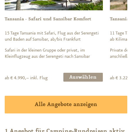
Tansania - Safari und Sansibar Komfort
Tansania 
15 Tage Tansania mit Safari, Flug aus der Serengeti
11 Tage Tan
und Baden auf Sansibar, ab/bis Frankfurt
ab Kilimanj
Safari in der kleinen Gruppe oder privat, im
Private deu
Kleinflugzeug aus der Serengeti nach Sansibar
anschließen
Auswählen
ab € 4.990,– inkl. Flug
ab € 3.220,
Alle Angebote anzeigen
1 Angebot für Camping-Rundreisen aktiv