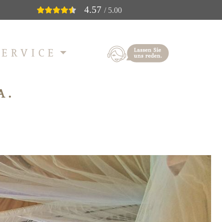
4.57
/ 5.00
SERVICE
A.