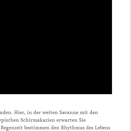
enden. Hier, in der weiten Savanne mit den
ypischen Schirmakazien erwarten Sie
d Regenzeit bestimmen den Rhythmus des Lebens