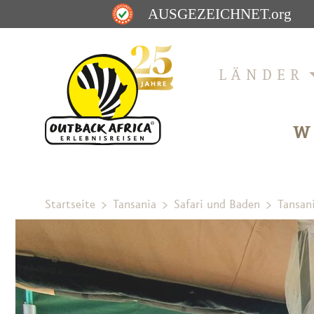
AUSGEZEICHNET
.org
LÄNDER
W
Startseite
Tansania
Safari und Baden
Tansani