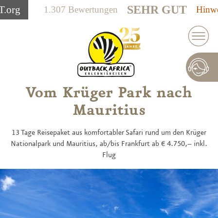
SEHR GUT
T
.org
1.307 Bewertungen
Hinwe
Vom Krüger Park nach
Mauritius
13 Tage Reisepaket aus komfortabler Safari rund um den Krüger
Nationalpark und Mauritius, ab/bis Frankfurt ab € 4.750,– inkl.
Flug