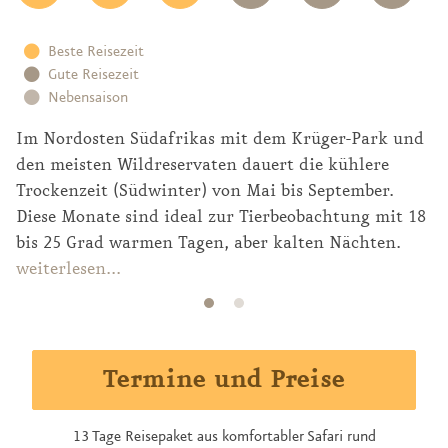
Beste Reisezeit
Gute Reisezeit
Nebensaison
Im Nordosten Südafrikas mit dem Krüger-Park und
den meisten Wildreservaten dauert die kühlere
Trockenzeit (Südwinter) von Mai bis September.
Diese Monate sind ideal zur Tierbeobachtung mit 18
bis 25 Grad warmen Tagen, aber kalten Nächten.
Von Oktober bis April fällt Regen, nicht jeden Tag
weiterlesen...
und nicht als Dauerregen, sondern in oft
gewittrigen Schauern. Die Vegetation ist dann
dichter und grüner, die Temperaturen liegen höher.
Termine und Preise
13 Tage Reisepaket aus komfortabler Safari rund