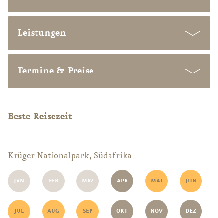
Leistungen
Termine & Preise
Beste Reisezeit
Previous
Nex
Krüger Nationalpark, Südafrika
JAN
FEB
MRZ
APR
MAI
JUN
JUL
AUG
SEP
OKT
NOV
DEZ