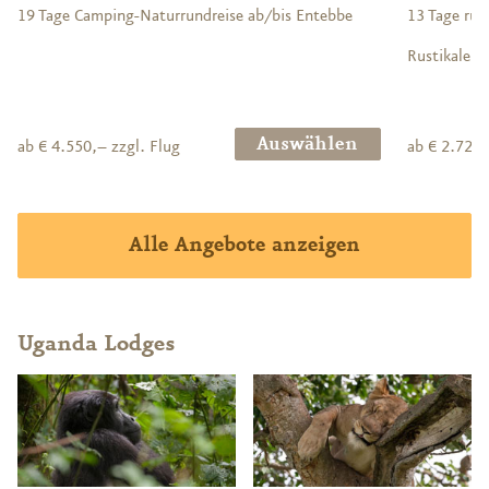
19 Tage Camping-Naturrundreise ab/bis Entebbe
13 Tage rus
Rustikale, 
Auswählen
ab € 4.550,– zzgl. Flug
ab € 2.729,
Alle Angebote anzeigen
Uganda Lodges