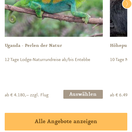
Uganda - Perlen der Natur
Höhepunk
12 Tage Lodge-Naturrundreise ab/bis Entebbe
10 Tage Nat
Auswählen
ab € 4.180,– zzgl. Flug
ab € 6.490,
Alle Angebote anzeigen