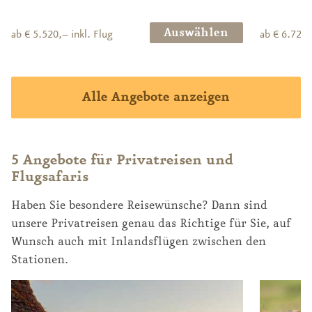
Auswählen
ab € 5.520,– inkl. Flug
ab € 6.720,
Alle Angebote anzeigen
5 Angebote für Privatreisen und
Flugsafaris
Haben Sie besondere Reisewünsche? Dann sind
unsere Privatreisen genau das Richtige für Sie, auf
Wunsch auch mit Inlandsflügen zwischen den
Stationen.