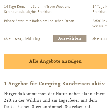
14 Tage Kenia mit Safari in Tsavo West und
14 Tage Nat
Strandurlaub, ab/bis Frankfurt
Frankfurt
Private Safari mit Baden am Indischen Ozean
Safari in d
von Nairobi
Auswählen
ab € 3.690,– inkl. Flug
ab € 4.440,
Alle Angebote anzeigen
1 Angebot für Camping-Rundreisen aktiv
Nirgends kommt man der Natur näher als in einem
Zelt in der Wildnis und am Lagerfeuer mit dem
fantastischen Sternenhimmel. Sie reisen mit