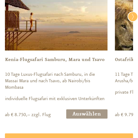
Kenia-Flugsafari Samburu, Mara und Tsavo
Ostafrika
10 Tage Luxus-Flugsafari nach Samburu, in die
11 Tage Tra
Massai Mara und nach Tsavo, ab Nairobi/bis
Arusha/bis 
Mombasa
private Flu
individuelle Flugsafari mit exklusiven Unterkünften
Auswählen
ab € 8.750,– zzgl. Flug
ab € 9.790,