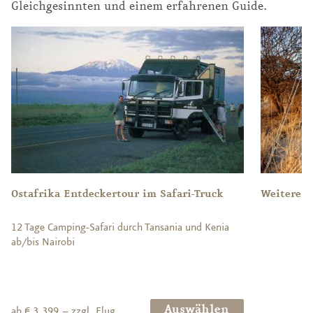
Gleichgesinnten und einem erfahrenen Guide.
Ostafrika Entdeckertour im Safari-Truck
Weitere A
12 Tage Camping-Safari durch Tansania und Kenia
ab/bis Nairobi
Auswählen
ab € 3.399,– zzgl. Flug