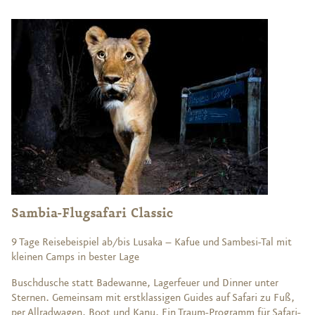
Sambia-Flugsafari Classic
9 Tage Reisebeispiel ab/bis Lusaka – Kafue und Sambesi-Tal mit
kleinen Camps in bester Lage
Buschdusche statt Badewanne, Lagerfeuer und Dinner unter
Sternen. Gemeinsam mit erstklassigen Guides auf Safari zu Fuß,
per Allradwagen, Boot und Kanu. Ein Traum-Programm für Safari-