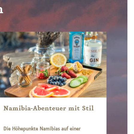
n
Namibia-Abenteuer mit Stil
Sam
Die Höhepunkte Namibias auf einer
Busc