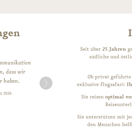
ngen
Seit über
25 Jahren
ge
südliche und östl
ommunikation
n, dass wir
Ob privat geführte
er haben.
exklusive Flugsafari:
Ih
st 2026
Sie reisen
optimal vo
Reiseunterl
Sie unterstützen mit j
den Menschen helfe