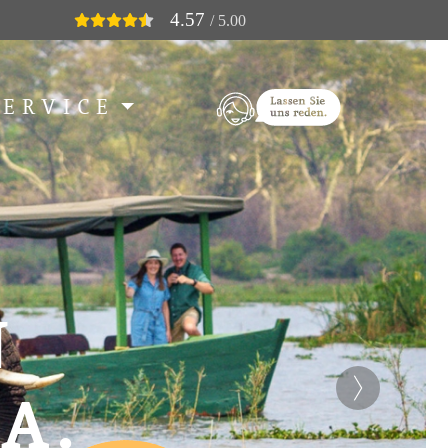
4.57
/ 5.00
SERVICE
N
A.