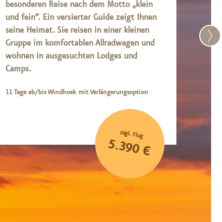
besonderen Reise nach dem Motto „klein
und 
und fein“. Ein versierter Guide zeigt Ihnen
erstk
seine Heimat. Sie reisen in einer kleinen
Allr
Gruppe im komfortablen Allradwagen und
Prog
wohnen in ausgesuchten Lodges und
wiss
Camps.
9 Tage
Sambes
11 Tage ab/bis Windhoek mit Verlängerungsoption
zzgl. Flug
5.390 €