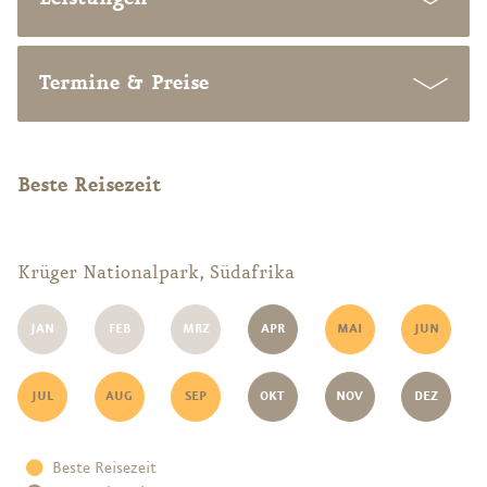
Termine & Preise
Beste Reisezeit
Krüger Nationalpark, Südafrika
JAN
FEB
MRZ
APR
MAI
JUN
JUL
AUG
SEP
OKT
NOV
DEZ
Beste Reisezeit