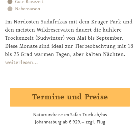
Gute Reisezeit
Nebensaison
Im Nordosten Südafrikas mit dem Krüger-Park und
den meisten Wildreservaten dauert die kühlere
Trockenzeit (Südwinter) von Mai bis September.
Diese Monate sind ideal zur Tierbeobachtung mit 18
bis 25 Grad warmen Tagen, aber kalten Nächten.
Von Oktober bis April fällt Regen, nicht jeden Tag
weiterlesen...
und nicht als Dauerregen, sondern in oft
gewittrigen Schauern. Die Vegetation ist dann
dichter und grüner, die Temperaturen liegen höher.
Termine und Preise
Naturrundreise im Safari-Truck ab/bis
Johannesburg ab € 929,– zzgl. Flug