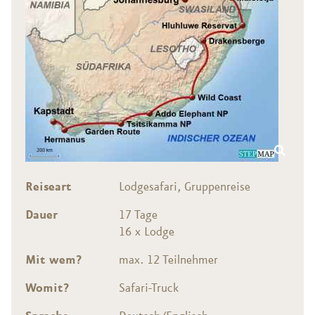
auf Safari in Afrika wird der Sonnenuntergang
und Besichtigungsangebot dieser quirligen Stadt.
damit gern zelebriert, vor immer neuer großartiger
Nehmen Sie sich Zeit und bleiben Sie ein paar Tage
Kulisse.
länger, es lohnt sich!
Reiseart
Lodgesafari, Gruppenreise
Dauer
17 Tage
16 x Lodge
Mit wem?
max. 12 Teilnehmer
Womit?
Safari-Truck