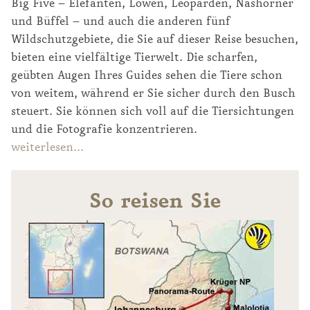
Big Five – Elefanten, Löwen, Leoparden, Nashörner
und Büffel – und auch die anderen fünf
Wildschutzgebiete, die Sie auf dieser Reise besuchen,
bieten eine vielfältige Tierwelt. Die scharfen,
geübten Augen Ihres Guides sehen die Tiere schon
von weitem, während er Sie sicher durch den Busch
steuert. Sie können sich voll auf die Tiersichtungen
und die Fotografie konzentrieren.
weiterlesen...
Landschaften zum Träumen – und Sie
Kapstadt, die Metropole am Fuß des
mittendrin
Tafelbergs
So reisen Sie
Südafrika trägt den Beinamen „Eine Welt in einem
Einmal im Leben Kapstadt besuchen, die
Land“. Die landschaftliche Vielfalt ist tatsächlich
faszinierende Stadt am Ende des Kontinents!
grandios: Savanne und Steppe, hohe Berge,
Südafrikas „Mother City“ schmiegt sich an die
Schluchten und Wasserfälle, karge Halbwüsten,
Ausläufer des mächtigen Tafelbergs, der wie ein
Farmland, pulsierende Städte und verträumte
Wahrzeichen hinter der Stadt thront. Der Atlantik
Dörfer, schroffe Küsten, Sandstrände, dichte Wälder
rahmt die Stadt von der anderen Seite ein. So
und Weinbaugebiete. Apropos Wein – wie überall
vielfältig wie das ganze Land ist auch das Ausflugs-