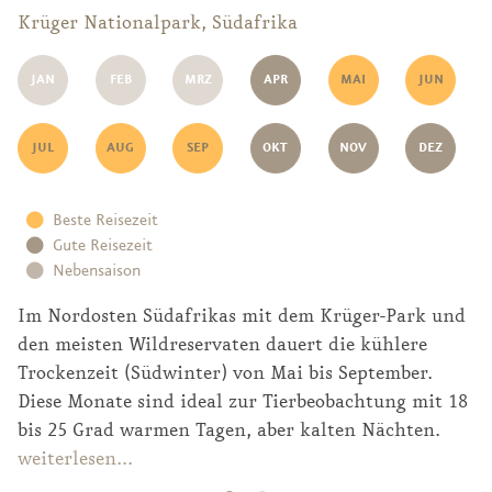
Krüger Nationalpark, Südafrika
JAN
FEB
MRZ
APR
MAI
JUN
JUL
AUG
SEP
OKT
NOV
DEZ
Beste Reisezeit
Gute Reisezeit
Nebensaison
Im Nordosten Südafrikas mit dem Krüger-Park und
den meisten Wildreservaten dauert die kühlere
Trockenzeit (Südwinter) von Mai bis September.
Diese Monate sind ideal zur Tierbeobachtung mit 18
bis 25 Grad warmen Tagen, aber kalten Nächten.
Von Oktober bis April fällt Regen, nicht jeden Tag
weiterlesen...
und nicht als Dauerregen, sondern in oft