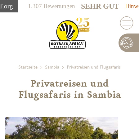
SEHR GUT
T
.org
1.307 Bewertungen
Hinwe
Startseite
Sambia
Privatreisen und Flugsafaris
Privatreisen und
Flugsafaris in Sambia