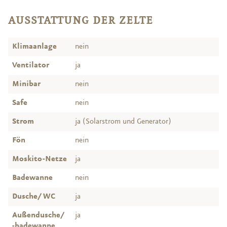
AUSSTATTUNG DER ZELTE
Klimaanlage
nein
Ventilator
ja
Minibar
nein
Safe
nein
Strom
ja (Solarstrom und Generator)
Fön
nein
Moskito-Netze
ja
Badewanne
nein
Dusche/ WC
ja
Außendusche/
ja
-badewanne