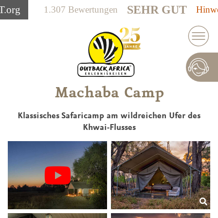
SEHR GUT
T
.org
1.307 Bewertungen
Hinwe
Machaba Camp
Klassisches Safaricamp am wildreichen Ufer des
Khwai-Flusses