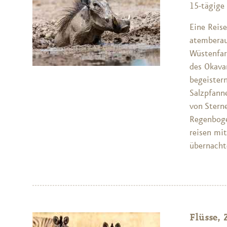
15-tägige 
Eine Reis
atemberau
Wüstenfar
des Okavan
begeister
Salzpfann
von Stern
Regenbogen
reisen mi
übernacht
Flüsse,