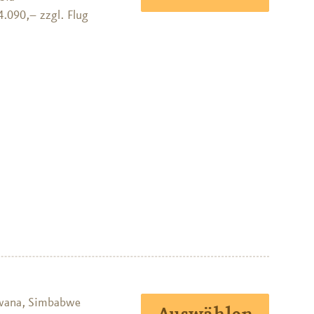
4.090,– zzgl. Flug
wana, Simbabwe