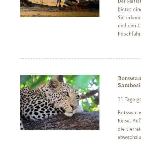
Der klassi
bietet ei
Sie erkun
und den C
Pirschfahr
Botswan
Sambesi
11 Tage ge
Botswanas
Reise. Auf
die tierre
abwechslu