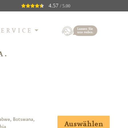
4.57
/ 5.00
SERVICE
A.
abwe, Botswana,
Auswählen
bia