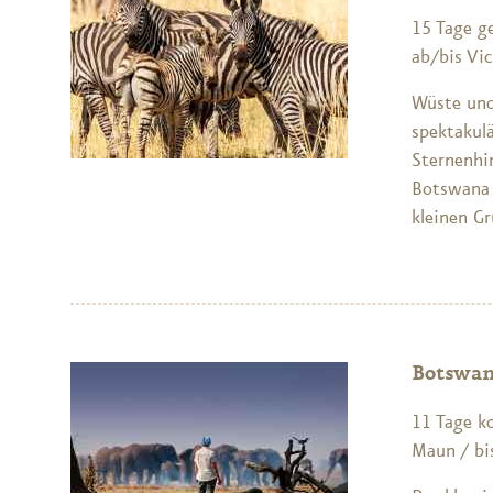
15 Tage g
ab/bis Vic
Wüste und
spektakul
Sternenhim
Botswana 
kleinen G
Botswan
11 Tage k
Maun / bis