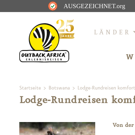
AUSGEZEICHNET
.org
LÄNDER
W
Startseite
Botswana
Lodge-Rundreisen komfort
Lodge-Rundreisen komf
Von der