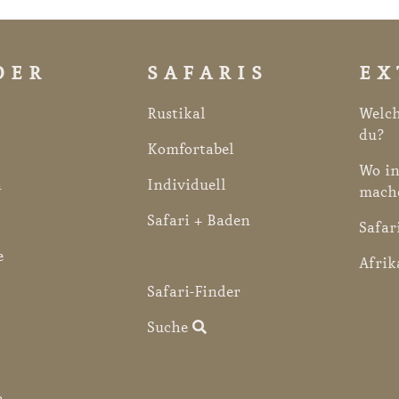
DER
SAFARIS
EX
Rustikal
Welch
du?
Komfortabel
Wo in
a
Individuell
mach
Safari + Baden
Safar
e
Afrik
Safari-Finder
Suche
a