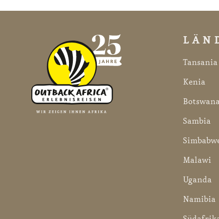
LÄN
Tansania
Kenia
Botswan
Sambia
Simbabw
Malawi
Uganda
Namibia
Südafrik