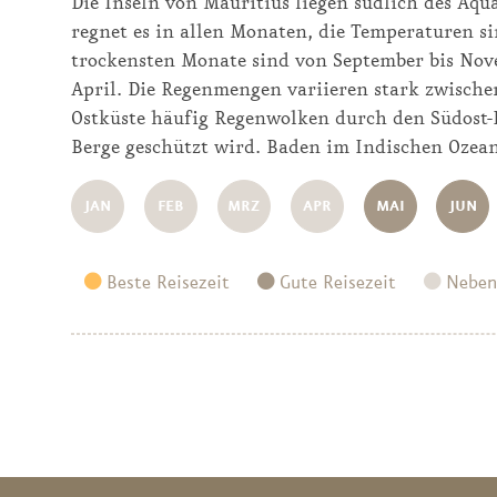
Die Inseln von Mauritius liegen südlich des Äqu
regnet es in allen Monaten, die Temperaturen si
trockensten Monate sind von September bis Nove
April. Die Regenmengen variieren stark zwischen
Ostküste häufig Regenwolken durch den Südost-P
Berge geschützt wird. Baden im Indischen Ozean
JAN
FEB
MRZ
APR
MAI
JUN
Beste Reisezeit
Gute Reisezeit
Neben