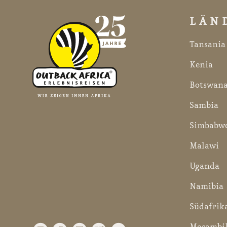
LÄN
Tansania
Kenia
Botswan
Sambia
Simbabw
Malawi
Uganda
Namibia
Südafrik
Mosambi