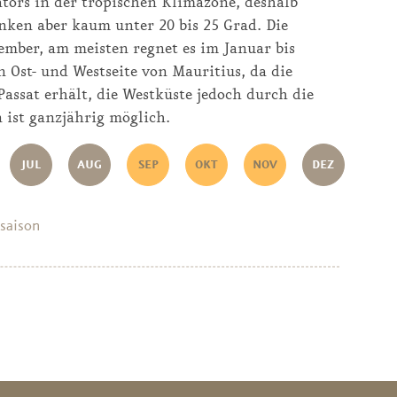
ators in der tropischen Klimazone, deshalb
nken aber kaum unter 20 bis 25 Grad. Die
mber, am meisten regnet es im Januar bis
 Ost- und Westseite von Mauritius, da die
assat erhält, die Westküste jedoch durch die
 ist ganzjährig möglich.
JUL
AUG
SEP
OKT
NOV
DEZ
saison