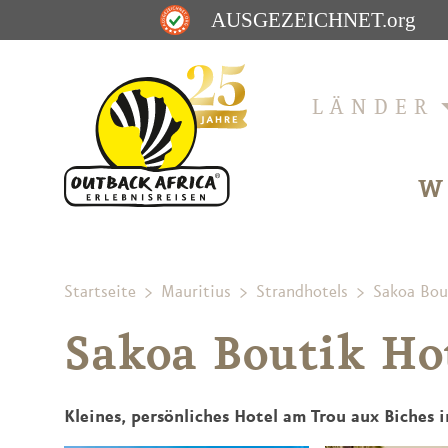
AUSGEZEICHNET
.org
LÄNDER
W
Startseite
Mauritius
Strandhotels
Sakoa Bou
Sakoa Boutik Ho
Kleines, persönliches Hotel am Trou aux Biches