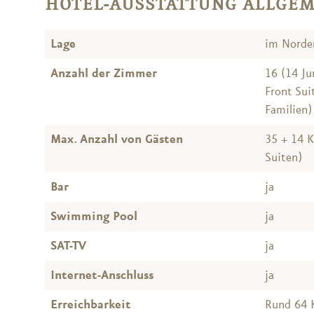
HOTEL-AUSSTATTUNG ALLGE
Lage
im Norde
Anzahl der Zimmer
16 (14 Ju
Front Sui
Familien)
Max. Anzahl von Gästen
35 + 14 K
Suiten)
Bar
ja
Swimming Pool
ja
SAT-TV
ja
Internet-Anschluss
ja
Erreichbarkeit
Rund 64 K