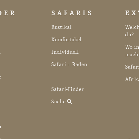
DER
SAFARIS
EX
Rustikal
Welch
du?
Komfortabel
Wo in
a
Individuell
mach
Safari + Baden
Safar
e
Afrik
Safari-Finder
Suche
a
k