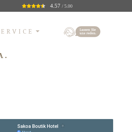
4.57
/ 5.00
SERVICE
A.