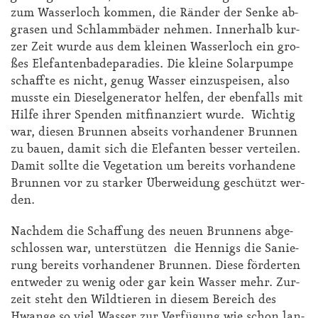
zum Was­ser­loch kom­men, die Rän­der der Sen­ke ab­
gra­sen und Schlamm­bä­der neh­men. In­ner­halb kur­
zer Zeit wur­de aus dem klei­nen Was­ser­loch ein gro­
ßes Ele­fan­ten­ba­de­pa­ra­dies. Die klei­ne So­lar­pum­pe
schaff­te es nicht, ge­nug Was­ser ein­zu­spei­sen, al­so
muss­te ein Die­sel­ge­ne­ra­tor hel­fen, der eben­falls mit
Hil­fe ih­rer Spen­den mit­fi­nan­ziert wur­de. Wich­tig
war, die­sen Brun­nen ab­seits vor­han­de­ner Brun­nen
zu bau­en, da­mit sich die Ele­fan­ten bes­ser ver­tei­len.
Da­mit soll­te die Ve­ge­ta­ti­on um be­reits vor­han­de­ne
Brun­nen vor zu star­ker Über­wei­dung ge­schützt wer­
den.
Nach­dem die Schaf­fung des neu­en Brun­nens ab­ge­
schlos­sen war, un­ter­stüt­zen die Hen­nigs die Sa­nie­
rung be­reits vor­han­de­ner Brun­nen. Die­se för­der­ten
ent­we­der zu we­nig oder gar kein Was­ser mehr. Zur­
zeit steht den Wild­tie­ren in die­sem Be­reich des
Hwan­ge so viel Was­ser zur Ver­fü­gung wie schon lan­