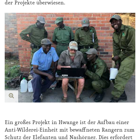
der Pro­jek­te über­wie­sen.
Ein gro­ßes Pro­jekt in Hwan­ge ist der Auf­bau ei­ner
An­ti-Wil­de­rei-Ein­heit mit be­waff­ne­ten Ran­gern zum
Schutz der Ele­fan­ten und Nas­hör­ner. Dies er­for­dert