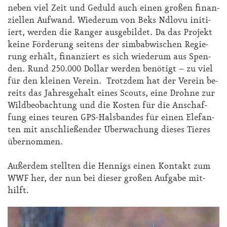
ne­ben viel Zeit und Ge­duld auch ei­nen gro­ßen fi­nan­
zi­el­len Auf­wand. Wie­der­um von Beks Nd­lo­vu in­iti­
iert, wer­den die Ran­ger aus­ge­bil­det. Da das Pro­jekt
kei­ne För­de­rung sei­tens der sim­bab­wi­schen Re­gie­
rung er­hält, fi­nan­ziert es sich wie­der­um aus Spen­
den. Rund 250.000 Dol­lar wer­den be­nö­tigt – zu viel
für den klei­nen Ver­ein. Trotz­dem hat der Ver­ein be­
reits das Jah­res­ge­halt ei­nes Scouts, ei­ne Droh­ne zur
Wild­be­ob­ach­tung und die Kos­ten für die An­schaf­
fung ei­nes teu­ren GPS-Hals­ban­des für ei­nen Ele­fan­
ten mit an­schlie­ßen­der Über­wa­chung die­ses Tie­res
über­nom­men.
Au­ßer­dem stell­ten die Hen­nigs ei­nen Kon­takt zum
WWF her, der nun bei die­ser gro­ßen Auf­ga­be mit­
hilft.