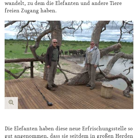
wan­delt, zu dem die Ele­fan­ten und an­de­re Tie­re
frei­en Zu­gang ha­ben.
Die Ele­fan­ten ha­ben die­se neue Er­fri­schungs­stel­le so
gut an­ge­nom­men, dass sie seit­dem in gro­ßen Her­den