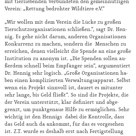
mit tier­lie­ben­den Ver­bün­de­ten den ge­mein­nüt­zi­gen
Ver­ein: „Ret­tung be­droh­ter Wild­tie­re e.V.“
„Wir wol­len mit dem Ver­ein die Lü­cke zu gro­ßen
Tier­schutz­or­ga­ni­sa­tio­nen schlie­ßen.“, sagt Dr. Hen­
nig. Es ge­he nicht dar­um, an­de­ren Or­ga­ni­sa­tio­nen
Kon­kur­renz zu ma­chen, son­dern die Men­schen zu
er­rei­chen, de­nen viel­leicht die Spen­de an ei­ne gro­ße
In­sti­tu­ti­on zu an­onym ist. „Die Spen­den sol­len au­
ßer­dem schnell beim Emp­fän­ger sein“, ar­gu­men­tiert
Dr. Hen­nig sehr lo­gisch. „Gro­ße Or­ga­ni­sa­tio­nen ha­
ben ei­nen kom­pli­zier­ten Ver­wal­tungs­ap­pa­rat. Selbst
wenn ein Pro­jekt sinn­voll ist, dau­ert es mit­un­ter
sehr lan­ge, bis Geld flie­ßt“. So sind die Pro­jek­te, die
der Ver­ein un­ter­stützt, klar de­fi­niert und ab­ge­
grenzt, um punkt­ge­naue Hil­fe zu er­mög­li­chen. Sehr
wich­tig ist den Hen­nigs da­bei die Kon­trol­le, dass
das Geld auch da an­kommt, für das es vor­ge­se­hen
ist. Z.T. wur­de es des­halb erst nach Fer­tig­stel­lung