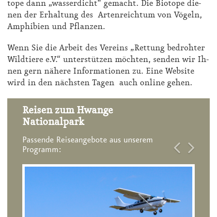
to­pe dann „was­ser­dicht“ ge­macht. Die Bio­to­pe die­
nen der Er­hal­tung des Ar­ten­reich­tum von Vö­geln,
Am­phi­bi­en und Pflan­zen.
Wenn Sie die Ar­beit des Ver­eins „Ret­tung be­droh­ter
Wild­tie­re e.V.“ un­ter­stüt­zen möch­ten, sen­den wir Ih­
nen gern nä­he­re In­for­ma­tio­nen zu. Ei­ne Web­site
wird in den nächs­ten Ta­gen auch on­line ge­hen.
Reisen zum Hwange
Nationalpark
Passende Reiseangebote aus unserem
Programm: