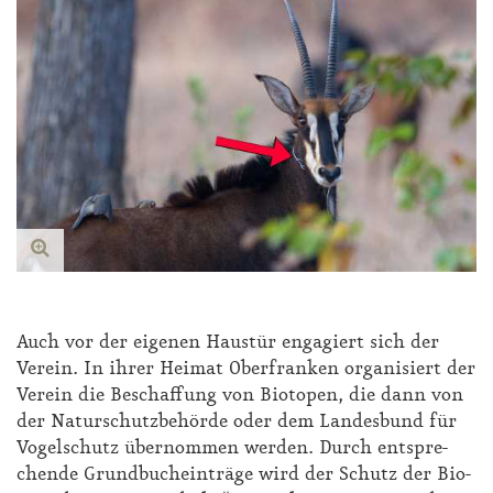
Auch vor der ei­ge­nen Haus­tür en­ga­giert sich der
Ver­ein. In ih­rer Hei­mat Ober­fran­ken or­ga­ni­siert der
Ver­ein die Be­schaf­fung von Bio­to­pen, die dann von
der Na­tur­schutz­be­hör­de oder dem Lan­des­bund für
Vo­gel­schutz über­nom­men wer­den. Durch ent­spre­
chen­de Grund­buch­ein­trä­ge wird der Schutz der Bio­