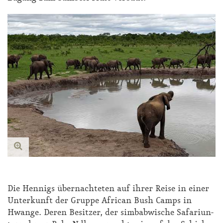
Die Hen­nigs über­nach­te­ten auf ih­rer Rei­se in ei­ner
Un­ter­kunft der Grup­pe Af­ri­can Bush Camps in
Hwan­ge. De­ren Be­sit­zer, der sim­bab­wi­sche Sa­fa­ri­un­