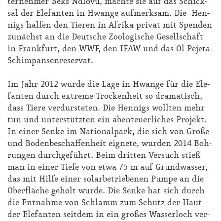
ter­neh­mer Beks Nd­lo­vu, mach­te sie auf das Schick­
sal der Ele­fan­ten in Hwan­ge auf­merk­sam. Die Hen­
nigs hal­fen den Tie­ren in Afri­ka pri­vat mit Spen­den
zu­nächst an die Deut­sche Zoo­lo­gi­sche Ge­sell­schaft
in Frank­furt, den WWF, den IFAW und das Ol Pe­jeta-
Schim­pan­sen­re­ser­vat.
Im Jahr 2012 wur­de die La­ge in Hwan­ge für die Ele­
fan­ten durch ex­tre­me Tro­cken­heit so dra­ma­tisch,
dass Tie­re ver­durs­te­ten. Die Hen­nigs woll­ten mehr
tun und un­ter­stütz­ten ein aben­teu­er­li­ches Pro­jekt.
In ei­ner Sen­ke im Na­tio­nal­park, die sich von Grö­ße
und Bo­den­be­schaf­fen­heit eig­ne­te, wur­den 2014 Boh­
run­gen durch­ge­führt. Beim drit­ten Ver­such stieß
man in ei­ner Tie­fe von et­wa 75 m auf Grund­was­ser,
das mit Hil­fe ei­ner so­l­ar­be­trie­be­nen Pum­pe an die
Ober­flä­che ge­holt wur­de. Die Sen­ke hat sich durch
die Ent­nah­me von Schlamm zum Schutz der Haut
der Ele­fan­ten seit­dem in ein gro­ßes Was­ser­loch ver­