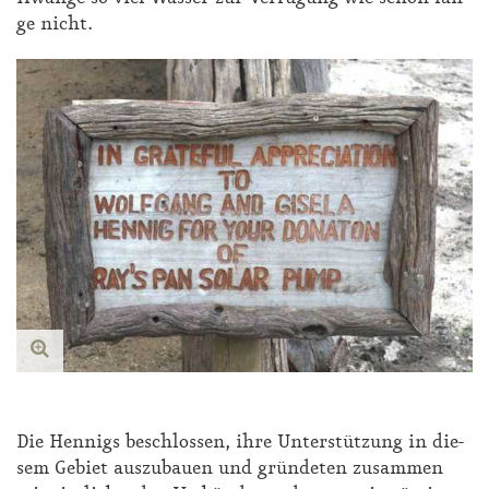
ge nicht.
Die Hen­nigs be­schlos­sen, ih­re Un­ter­stüt­zung in die­
sem Ge­biet aus­zu­bau­en und grün­de­ten zu­sam­men