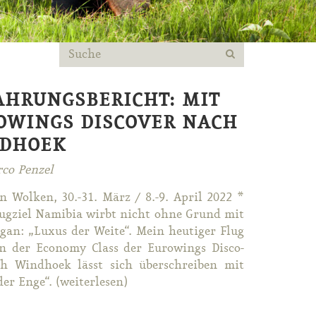
AHRUNGSBERICHT: MIT
OWINGS DISCOVER NACH
DHOEK
co Penzel
n Wol­ken, 30.-31. März / 8.-9. April 2022 *
ug­ziel Na­mi­bia wirbt nicht oh­ne Grund mit
gan: „Lu­xus der Wei­te“. Mein heu­ti­ger Flug
n der Eco­no­my Class der Eu­ro­wings Dis­co­
h Wind­ho­ek lässt sich über­schrei­ben mit
r En­ge“. (wei­ter­le­sen)