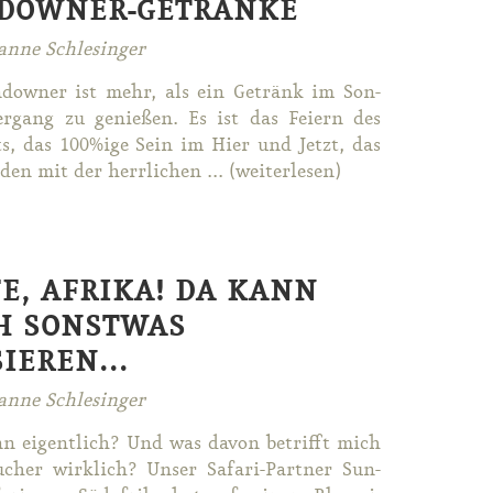
DOWNER-GETRÄNKE
anne Schlesinger
­dow­ner ist mehr, als ein Ge­tränk im Son­
er­gang zu ge­nie­ßen. Es ist das Fei­ern des
s, das 100%ige Sein im Hier und Jetzt, das
den mit der herr­li­chen ... (wei­ter­le­sen)
FE, AFRIKA! DA KANN
H SONSTWAS
IEREN...
anne Schlesinger
n ei­gent­lich? Und was da­von be­trifft mich
u­cher wirk­lich? Un­ser Sa­fa­ri-Part­ner Sun­