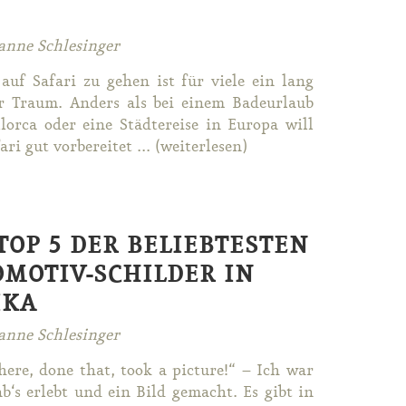
anne Schlesinger
auf Sa­fa­ri zu ge­hen ist für vie­le ein lang
er Traum. An­ders als bei ei­nem Ba­de­ur­laub
lor­ca oder ei­ne Städ­te­rei­se in Eu­ro­pa will
a­ri gut vor­be­rei­tet ... (wei­ter­le­sen)
TOP 5 DER BELIEBTESTEN
OMOTIV-SCHILDER IN
IKA
anne Schlesinger
he­re, do­ne that, took a pic­tu­re!“ – Ich war
b‘s er­lebt und ein Bild ge­macht. Es gibt in