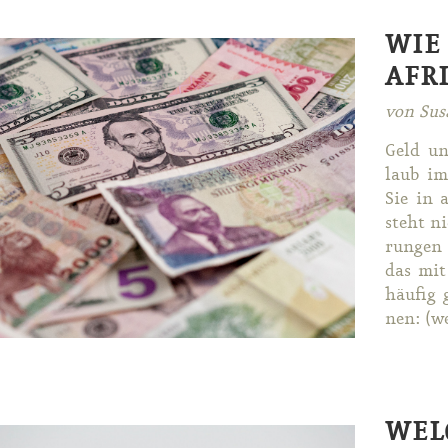
WIE
AFR
von Sus
Geld un
laub im­
Sie in a
steht ni
run­gen
das mit
häu­fig 
nen: (wei
WEL