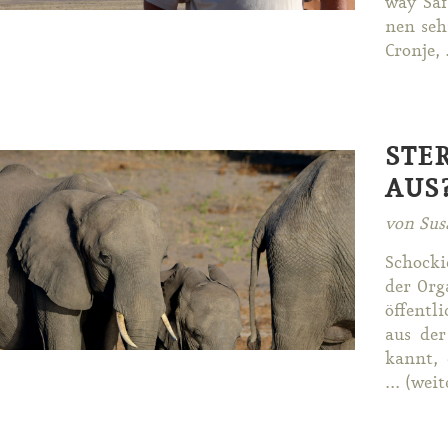
way Sa­f
nen sehr
Cron­je, 
STE
AUS
von Sus
Scho­ck
der Or­g
öf­fent­l
aus der
kannt, d
... (wei­t