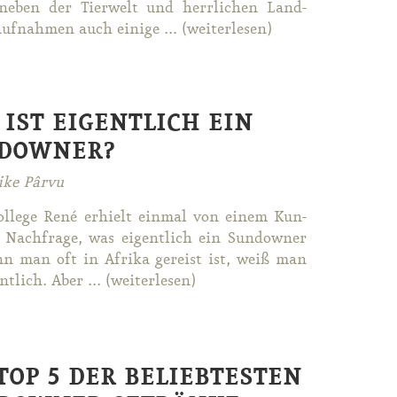
 ne­ben der Tier­welt und herr­li­chen Land­
uf­nah­men auch ei­ni­ge ... (wei­ter­le­sen)
 IST EIGENTLICH EIN
DOWNER?
ike Pârvu
­le­ge Re­né er­hielt ein­mal von ei­nem Kun­
Nach­fra­ge, was ei­gent­lich ein Sun­dow­ner
nn man oft in Afri­ka ge­reist ist, weiß man
nt­lich. Aber ... (wei­ter­le­sen)
TOP 5 DER BELIEBTESTEN