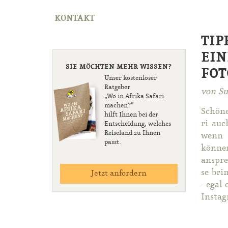
KONTAKT
TIP
EIN
SIE MÖCHTEN MEHR WISSEN?
FOT
Unser kostenloser
Ratgeber
von Su
„Wo in Afrika Safari
machen?”
Schö­ne
hilft Ihnen bei der
ri auc
Entscheidung, welches
Reiseland zu Ihnen
wenn Si
passt.
kön­ne
an­spre
se brin
Jetzt anfordern
- egal 
In­sta­