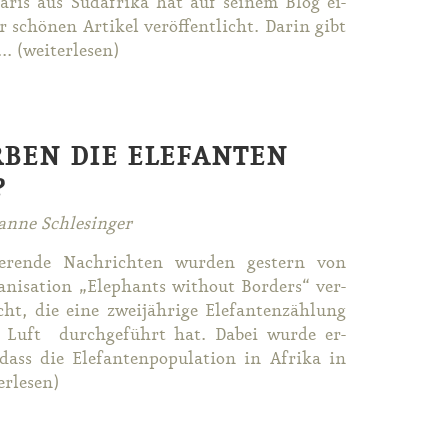
a­ris aus Süd­afri­ka hat auf sei­nem Blog ei­
 schö­nen Ar­ti­kel ver­öf­fent­licht. Dar­in gibt
... (wei­ter­le­sen)
RBEN DIE ELEFANTEN
?
anne Schlesinger
ie­ren­de Nach­rich­ten wur­den ges­tern von
a­ni­sa­ti­on „Ele­phants wit­hout Bor­ders“ ver­
icht, die ei­ne zwei­jäh­ri­ge Ele­fan­ten­zäh­lung
 Luft durch­ge­führt hat. Da­bei wur­de er­
ass die Ele­fan­ten­po­pu­la­ti­on in Afri­ka in
er­le­sen)