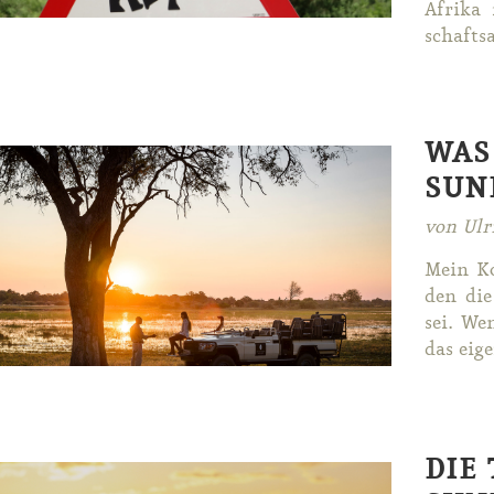
Afri­ka
schafts­a
WAS
SUN
von Ulr
Mein Kol
den die 
sei. We
das ei­ge
DIE 