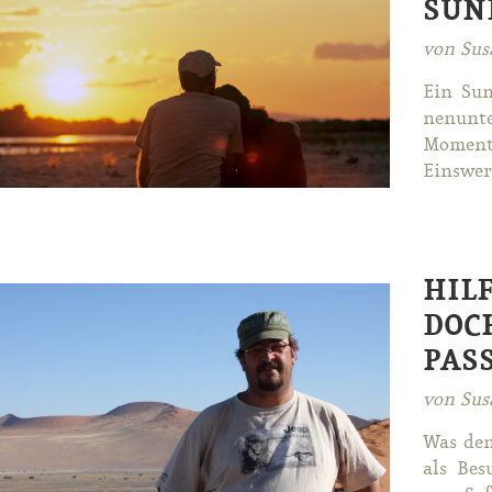
SUN
von Sus
Ein Sun
nen­un­t
Mo­ment
Eins­wer­
HIL
DOC
PASS
von Sus
Was den
als Be­s