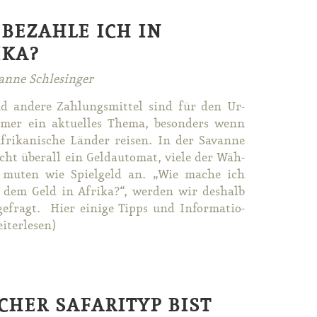
 BEZAHLE ICH IN
IKA?
anne Schlesinger
d an­de­re Zah­lungs­mit­tel sind für den Ur­
mer ein ak­tu­el­les The­ma, be­son­ders wenn
fri­ka­ni­sche Län­der rei­sen. In der Sa­van­ne
cht über­all ein Geld­au­to­mat, vie­le der Wäh­
 mu­ten wie Spiel­geld an. „Wie ma­che ich
 dem Geld in Afri­ka?“, wer­den wir des­halb
ge­fragt. Hier ei­ni­ge Tipps und In­for­ma­tio­
­ter­le­sen)
CHER SAFARITYP BIST