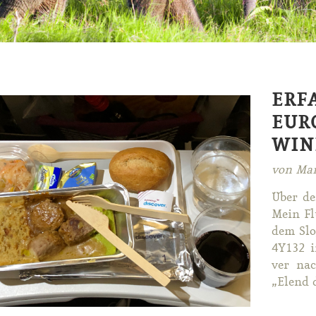
ERF
EUR
WIN
von Mar
Über de
Mein Fl
dem Slo­
4Y132 i
ver nac
„Elend de