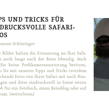
PS UND TRICKS FÜR
DRUCKSVOLLE SAFARI-
OS
sanne Schlesinger
 Bil­der hal­ten die Er­in­ne­rung an Ih­re Sa­fa­
h noch lan­ge nach der Rei­se le­ben­dig. Auch
e kei­ne Pro­fi­ka­me­ra­aus­rüs­tung be­sit­zen,
n Sie mit un­se­ren Tipps und Tricks trotz­dem
­chen­de Fo­tos von Ih­rer Sa­fa­ri mit nach Hau­
­gen und die­se ein­drucks­voll in Sze­ne set­zen
ob für ein Fo­to­buch, ei­nen Rei­se­blog oder auf
gram. (wei­ter­le­sen)