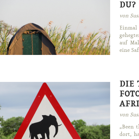
DU?
von Sus
Ein­mal 
ge­heg­t
auf Mal­
ei­ne Sa­f
DIE 
FOT
AFR
von Sus
„Be­en t
dort, ha