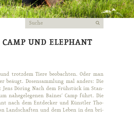
´ CAMP UND ELEPHANT
und trotz­dem Tie­re be­ob­ach­ten. Oder man
er be­äugt. Do­sen­samm­lung mal an­ders: Die
os: Jens Dö­ring Nach dem Früh­stück im Stan­
m na­he­ge­le­ge­nen Bai­nes´ Camp führt. Die
annt nach dem Ent­de­cker und Künst­ler Tho­
n von Land­schaf­ten und dem Le­ben in den bri­