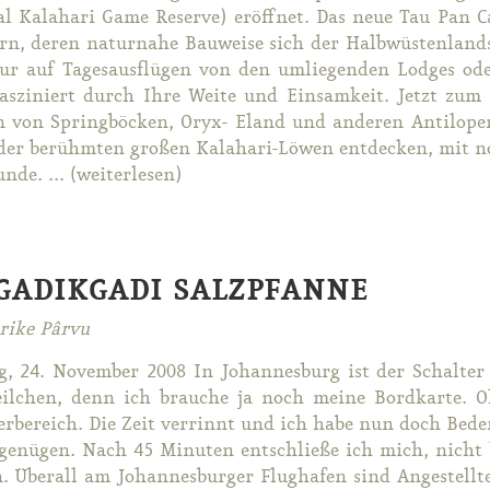
al Ka­la­ha­ri Game Re­ser­ve) er­öff­net. Das neue Tau Pan 
n, de­ren na­tur­na­he Bau­wei­se sich der Halb­wüs­ten­land­
ur auf Ta­ges­aus­flü­gen von den um­lie­gen­den Lod­ges ode
as­zi­niert durch Ih­re Wei­te und Ein­sam­keit. Jetzt zum 
n von Spring­bö­cken, Oryx- Eland und an­de­ren An­ti­lo
der be­rühm­ten gro­ßen Ka­la­ha­ri-Lö­wen ent­de­cken, mit 
­de. ... (wei­ter­le­sen)
ADIKGADI SALZPFANNE
rike Pârvu
, 24. No­vem­ber 2008 In Jo­han­nes­burg ist der Schal­ter
il­chen, denn ich brau­che ja noch mei­ne Bord­kar­te.
er­be­reich. Die Zeit ver­rinnt und ich ha­be nun doch Be­de
 ge­nü­gen. Nach 45 Mi­nu­ten ent­schlie­ße ich mich, nicht l
. Über­all am Jo­han­nes­bur­ger Flug­ha­fen sind An­ge­stell­