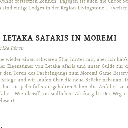
wohnt fort­set­zen kön­nen. Da­ge­gen ist auch die Cho­be Sa
 sind ei­ni­ge Lod­ges in der Re­gi­on Li­ving­stone ... (wei­ter­
 LETAKA SAFARIS IN MOREMI
rike Pârvu
be wie­der ei­nen schwe­ren Flug hin­ter mir, aber ich hab’
der Ei­gen­tü­mer von Le­ta­ka afa­ris und un­ser Gui­de fü
 den To­ren des Park­ein­gangs zum Mo­re­mi Game Re­ser­ves
ridge und wir lau­fen über die neue Brü­cke ne­ben­an. Die
 hat sie je­den­falls aus­ge­hal­ten.Schon die An­fahrt zu 
fahrt. Wie über­all im süd­li­chen Afri­ka gilt: Der Weg is
­le­sen)