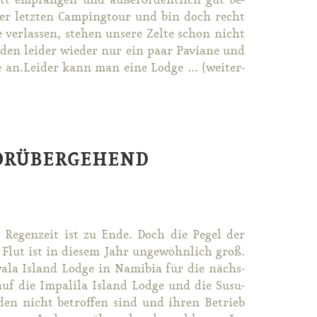
ett emp­fan­gen und au­ßer­or­dent­lich gut be­
ner letz­ten Cam­ping­tour und bin doch recht
r­las­sen, ste­hen un­se­re Zel­te schon nicht
en lei­der wie­der nur ein paar Pa­via­ne und
e an.​Leider kann man ei­ne Lodge ... (wei­ter­
VORÜBERGEHEND
Re­gen­zeit ist zu En­de. Doch die Pe­gel der
 Flut ist in die­sem Jahr un­ge­wöhn­lich groß.
­wa­la Is­land Lodge in Na­mi­bia für die nächs­
uf die Im­pa­li­la Is­land Lodge und die Susu­
den nicht be­trof­fen sind und ih­ren Be­trieb