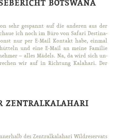
EISEBERICHT BOTSWANA
on sehr ge­spannt auf die an­de­ren aus der
schaue ich noch im Bü­ro von Sa­fa­ri De­sti­na­
ch sonst nur per E-Mail Kon­takt ha­be, ein­mal
chüt­teln und ei­ne E-Mail an mei­ne Fa­mi­lie
l­neh­mer – al­les Mä­dels. Na, da wird sich un­
 bre­chen wir auf in Rich­tung Ka­la­ha­ri. Der
ER ZENTRALKALAHARI
ner­halb des Zen­tral­kala­ha­ri Wild­re­ser­vats