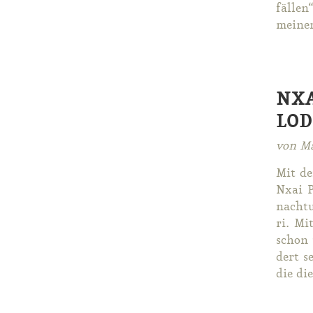
fäl­le
mei­nem
NXA
LOD
von Ma
Mit de
Nxai Pa
nach­tu
ri. Mi
schon 
dert se
die die