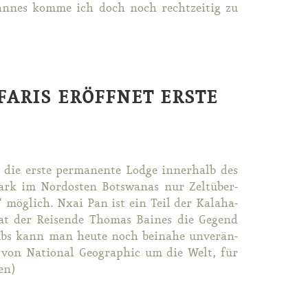
Man­nes kom­me ich doch noch recht­zei­tig zu
ARIS ERÖFFNET ERSTE
ie ers­te per­ma­nen­te Lodge in­ner­halb des
Park im Nord­os­ten Bots­wa­nas nur Zelt­über­
 mög­lich. Nxai Pan ist ein Teil der Ka­la­ha­
t der Rei­sen­de Tho­mas Bai­nes die Ge­gend
bs kann man heu­te noch bei­na­he un­ver­än­
n von Na­tio­nal Geo­gra­phic um die Welt, für
sen)