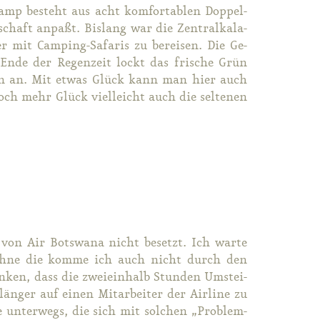
Camp be­steht aus acht kom­for­ta­blen Dop­pel­
schaft an­pa­ßt. Bis­lang war die Zen­tral­kala­
r mit Cam­ping-Sa­fa­ris zu be­rei­sen. Die Ge­
En­de der Re­gen­zeit lockt das fri­sche Grün
­pen an. Mit et­was Glück kann man hier auch
noch mehr Glück viel­leicht auch die sel­te­nen
 von Air Bots­wa­na nicht be­setzt. Ich war­te
 Oh­ne die kom­me ich auch nicht durch den
n­ken, dass die zwei­ein­halb Stun­den Um­stei­
än­ger auf ei­nen Mit­ar­bei­ter der Air­line zu
te un­ter­wegs, die sich mit sol­chen „Pro­blem­