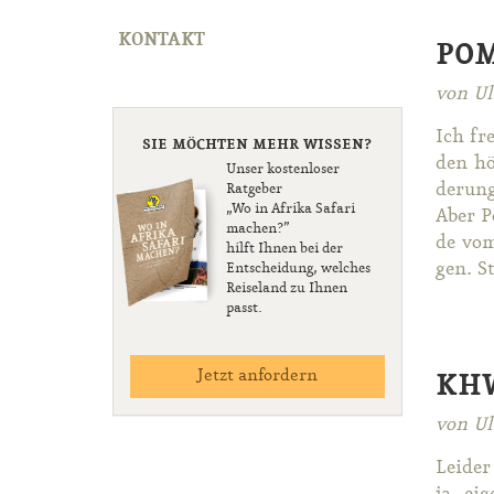
KONTAKT
POM
von Ul
Ich fr
SIE MÖCHTEN MEHR WISSEN?
den höc
Unser kostenloser
de­run
Ratgeber
„Wo in Afrika Safari
Aber Po
machen?”
de vom
hilft Ihnen bei der
gen. St
Entscheidung, welches
Reiseland zu Ihnen
passt.
Jetzt anfordern
KHW
von Ul
Lei­der