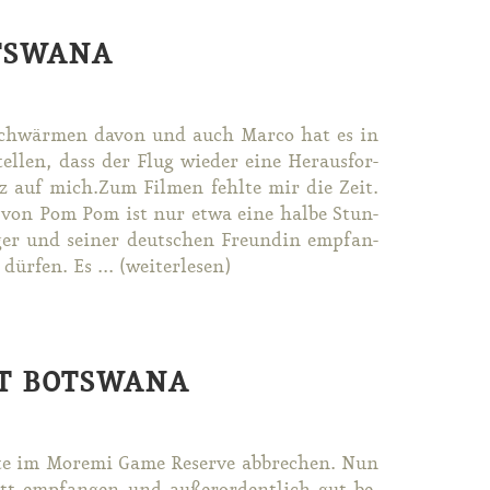
OTSWANA
 schwär­men da­von und auch Mar­co hat es in
el­len, dass der Flug wie­der ei­ne Her­aus­for­
z auf mich.Zum Fil­men fehl­te mir die Zeit.
p von Pom Pom ist nur et­wa ei­ne hal­be Stun­
r und sei­ner deut­schen Freun­din emp­fan­
r­fen. Es ... (wei­ter­le­sen)
HT BOTSWANA
l­te im Mo­re­mi Game Re­ser­ve ab­bre­chen. Nun