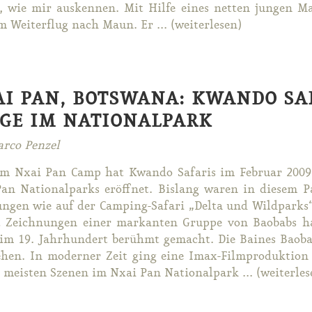
n“, wie mir aus­ken­nen. Mit Hil­fe ei­nes net­ten jun­gen 
 Wei­ter­flug nach Maun. Er ... (wei­ter­le­sen)
I PAN, BOTSWANA: KWANDO SAF
GE IM NATIONALPARK
rco Penzel
m Nxai Pan Camp hat Kwan­do Sa­fa­ris im Fe­bru­ar 2009 d
n Na­tio­nal­parks er­öff­net. Bis­lang wa­ren in die­sem 
n­gen wie auf der Cam­ping-Sa­fa­ri „Del­ta und Wild­parks“
t Zeich­nun­gen ei­ner mar­kan­ten Grup­pe von Baobabs ha
im 19. Jahr­hun­dert be­rühmt ge­macht. Die Bai­nes Baoba
­hen. In mo­der­ner Zeit ging ei­ne Imax-Film­pro­duk­ti­o
 meis­ten Sze­nen im Nxai Pan Na­tio­nal­park ... (wei­ter­le­