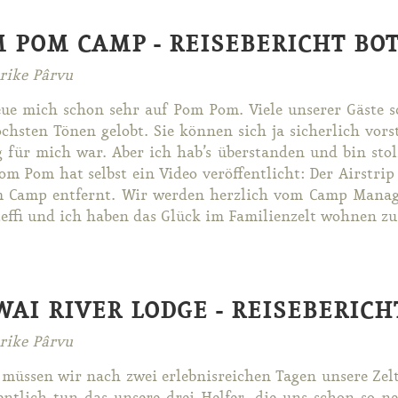
 POM CAMP - REISEBERICHT B
rike Pârvu
eue mich schon sehr auf Pom Pom. Vie­le un­se­rer Gäs­te
hs­ten Tö­nen ge­lobt. Sie kön­nen sich ja si­cher­lich vor­st
g für mich war. Aber ich hab’s über­stan­den und bin stol
m Pom hat selbst ein Vi­deo ver­öf­fent­licht: Der Air­stri
 Camp ent­fernt. Wir wer­den herz­lich vom Camp Ma­na­ge
ef­fi und ich ha­ben das Glück im Fa­mi­li­en­zelt woh­nen zu dü
AI RIVER LODGE - REISEBERIC
rike Pârvu
 müs­sen wir nach zwei er­leb­nis­rei­chen Ta­gen un­se­re Ze