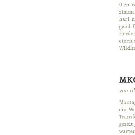
(Cen­tr
zim­mer
ha­ri n
gend f
Her­de
ei­nen 
Wild­hun
MKG
von Ul
Mon­tag
ein We
Trans­f
ge­zeit
war­ten