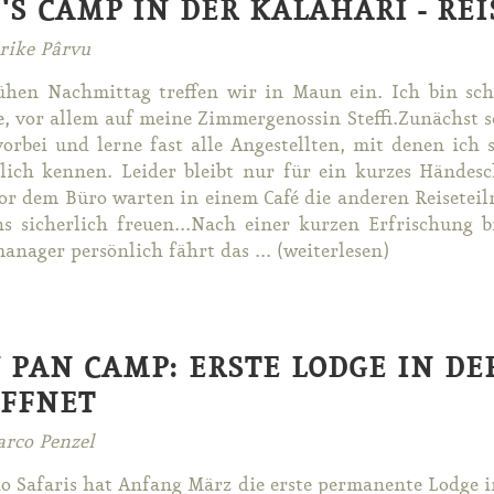
'S CAMP IN DER KALAHARI - R
rike Pârvu
­hen Nach­mit­tag tref­fen wir in Maun ein. Ich bin sch
, vor al­lem auf mei­ne Zim­mer­ge­nos­sin Stef­fi.Zu­nächst 
vor­bei und ler­ne fast al­le An­ge­stell­ten, mit de­nen i
­lich ken­nen. Lei­der bleibt nur für ein kur­zes Hän­de­s
or dem Bü­ro war­ten in ei­nem Ca­fé die an­de­ren Rei­se­tei
s si­cher­lich freu­en...​Nach ei­ner kur­zen Er­fri­schung
­na­ger per­sön­lich fährt das ... (wei­ter­le­sen)
 PAN CAMP: ERSTE LODGE IN D
FFNET
rco Penzel
 Sa­fa­ris hat An­fang März die ers­te per­ma­nen­te Lodge in­