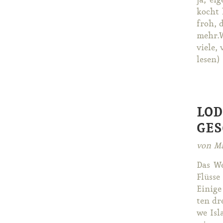
ja, ei­
kocht 
froh, d
mehr.W
vie­le,
le­sen)
LOD
GES
von Ma
Das We
Flüs­se
Ei­ni­g
ten dre
we Is­l