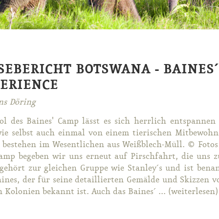
SEBERICHT BOTSWANA - BAINES
ERIENCE
ns Döring
l des Bai­nes' Camp lässt es sich herr­lich ent­span­nen 
ie selbst auch ein­mal von ei­nem tie­ri­schen Mit­be­woh­n
 be­stehen im We­sent­li­chen aus Weiß­blech-Müll. © Fo­t
Camp be­ge­ben wir uns er­neut auf Pirsch­fahrt, die uns zu
ge­hört zur glei­chen Grup­pe wie Stan­ley´s und ist be­n
­nes, der für sei­ne de­tail­lier­ten Ge­mäl­de und Skiz­ze
n Ko­lo­ni­en be­kannt ist. Auch das Bai­nes´ ... (wei­ter­le­sen)