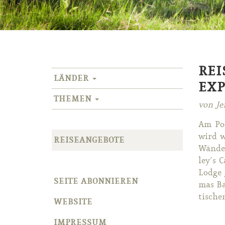
REI
LÄNDER
EXP
THEMEN
von Je
Am Poo
wird w
REISEANGEBOTE
Wän­de
ley´s 
Lodge 
SEITE ABONNIEREN
mas Bai
ti­sche
WEBSITE
IMPRESSUM