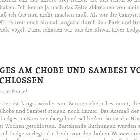
gent­lich tun das un­se­re drei Hel­fer, die uns schon so n
ha­ben. Ich ken­ne ja noch das Zel­te ab­bre­chen von mei­
aß ich das nun nicht ma­chen muß. Als wir die Camp­si­te ve
ir fah­ren noch ein­mal lang­sam durch den Park und fin­d
 vie­le Vö­gel. Dann schau­en wir uns die Khwai Ri­ver Lodg
GES AM CHOBE UND SAMBESI 
CHLOSSEN
rco Penzel
t­ter ist längst wie­der von Son­nen­schein be­stimmt, die 
 Cho­be und Sam­be­si stei­gen noch im­mer. Das Aus­maß der
e Lod­ges mu­ß­ten vor­über­ge­hend schlie­ßen. So ist die Nt
i Wo­chen ge­schlos­sen. Be­stehen­de Bu­chun­gen wur­den a
and Lodge ver­legt, die bei­de von den ho­hen Was­ser­stän­