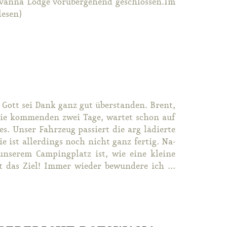
­van­na Lodge vor­über­ge­hend ge­schlos­sen.Im
le­sen)
s Gott sei Dank ganz gut über­stan­den. Brent,
r die kom­men­den zwei Ta­ge, war­tet schon auf
. Un­ser Fahr­zeug pas­siert die arg lä­dier­te
 ist al­ler­dings noch nicht ganz fer­tig. Na­
un­se­rem Cam­ping­platz ist, wie ei­ne klei­ne
t das Ziel! Im­mer wie­der be­wun­de­re ich ...