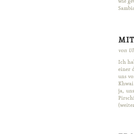
wie ge­
Sam­bia
MIT
von Ul
Ich ha­
ei­ner 
uns vor
Khwai B
ja, uns
Pirsch­
(wei­ter