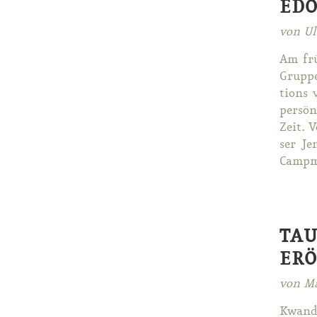
EDO
von Ul
Am frü
Grup­pe
ti­ons 
per­sön
Zeit. V
ser Jen
Camp­ma
TAU
ERÖ
von Ma
Kwan­do