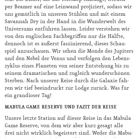
per Bea­mer auf ei­ne Lein­wand pro­ji­ziert, so­dass wir
uns ge­müt­lich in un­se­ren Stüh­len und mit ei­nem
Sa­v­an­nah Dry in der Hand in die Wun­der­welt des
Uni­ver­sums ent­füh­ren las­sen. Lei­der ver­ste­hen wir
von den eng­li­schen Fach­be­grif­fen nur die Hälf­te,
den­noch ist es äu­ßerst fas­zi­nie­rend, die­ses Schau­
spiel an­zu­schau­en. Wir se­hen die Mon­de des Ju­pi­ters
und den Ne­bel der Ve­nus und ver­fol­gen den Le­bens­
zy­klus ei­nes Pla­ne­ten von sei­ner Ent­ste­hung bis zu
sei­nem dra­ma­ti­schen und zu­gleich wun­der­schö­nen
Ster­ben. Nach un­se­rer Rei­se durch die Ga­la­xie fah­
ren wir tief be­ein­druckt zur Lodge zu­rück. Was für
ein gran­dio­ser Tag!
MABULA GAME RESERVE UND FAZIT DER REISE
Un­se­re letz­te Sta­ti­on auf die­ser Rei­se in das Ma­bu­la
Game Re­ser­ve, von dem wir aber kurz ge­sagt al­le
drei nicht wirk­lich be­geis­tert sind. We­der die Ma­bu­