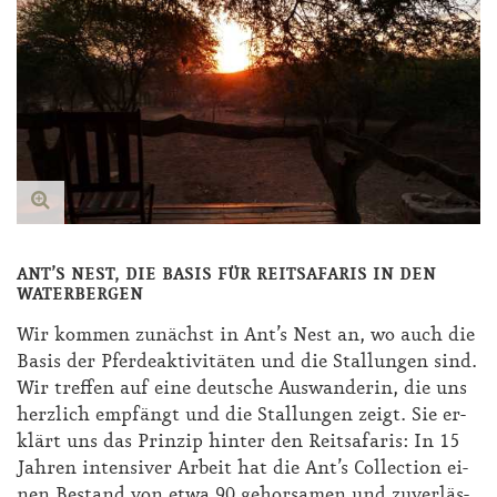
ANT’S NEST, DIE BASIS FÜR REITSAFARIS IN DEN
WATERBERGEN
Wir kom­men zu­nächst in Ant’s Nest an, wo auch die
Ba­sis der Pfer­de­ak­ti­vi­tä­ten und die Stal­lun­gen sind.
Wir tref­fen auf ei­ne deut­sche Aus­wan­de­rin, die uns
herz­lich emp­fängt und die Stal­lun­gen zeigt. Sie er­
klärt uns das Prin­zip hin­ter den Reit­sa­fa­ris: In 15
Jah­ren in­ten­si­ver Ar­beit hat die Ant’s Collec­tion ei­
nen Be­stand von et­wa 90 ge­hor­sa­men und zu­ver­läs­