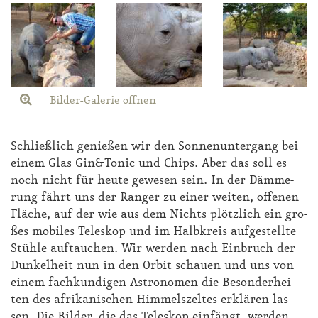
Bilder-Galerie öffnen
Schlie­ß­lich ge­nie­ßen wir den Son­nen­un­ter­gang bei
ei­nem Glas Gin&To­nic und Chips. Aber das soll es
noch nicht für heu­te ge­we­sen sein. In der Däm­me­
rung fährt uns der Ran­ger zu ei­ner wei­ten, of­fe­nen
Flä­che, auf der wie aus dem Nichts plötz­lich ein gro­
ßes mo­bi­les Te­le­skop und im Halb­kreis auf­ge­stell­te
Stüh­le auf­tau­chen. Wir wer­den nach Ein­bruch der
Dun­kel­heit nun in den Or­bit schau­en und uns von
ei­nem fach­kun­di­gen As­tro­no­men die Be­son­der­hei­
ten des afri­ka­ni­schen Him­mels­zel­tes er­klä­ren las­
sen. Die Bil­der, die das Te­le­skop ein­fängt, wer­den