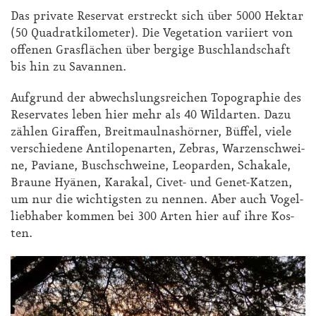
Das pri­va­te Re­ser­vat er­streckt sich über 5000 Hekt­ar
(50 Qua­drat­ki­lo­me­ter). Die Ve­ge­ta­ti­on va­ri­iert von
of­fe­nen Gras­flä­chen über ber­gi­ge Busch­land­schaft
bis hin zu Sa­van­nen.
Auf­grund der ab­wechs­lungs­rei­chen To­po­gra­phie des
Re­ser­va­tes le­ben hier mehr als 40 Wild­ar­ten. Da­zu
zäh­len Gi­raf­fen, Breit­maul­nas­hör­ner, Büf­fel, vie­le
ver­schie­de­ne An­ti­lo­pen­ar­ten, Ze­bras, War­zen­schwei­
ne, Pa­via­ne, Busch­schwei­ne, Leo­par­den, Scha­ka­le,
Brau­ne Hyä­nen, Ka­ra­kal, Ci­vet- und Ge­net-Kat­zen,
um nur die wich­tigs­ten zu nen­nen. Aber auch Vo­gel­
lieb­ha­ber kom­men bei 300 Ar­ten hier auf ih­re Kos­
ten.