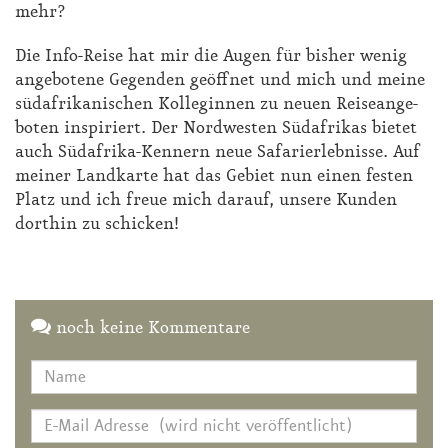
mehr?
Die In­fo-Rei­se hat mir die Au­gen für bis­her we­nig
an­ge­bo­te­ne Ge­gen­den ge­öff­net und mich und mei­ne
süd­afri­ka­ni­schen Kol­le­gin­nen zu neu­en Rei­se­an­ge­
bo­ten in­spi­riert. Der Nord­wes­ten Süd­afri­kas bie­tet
auch Süd­afri­ka-Ken­nern neue Sa­fa­ri­er­leb­nis­se. Auf
mei­ner Land­kar­te hat das Ge­biet nun ei­nen fes­ten
Platz und ich freue mich dar­auf, un­se­re Kun­den
dort­hin zu schi­cken!
noch keine Kommentare