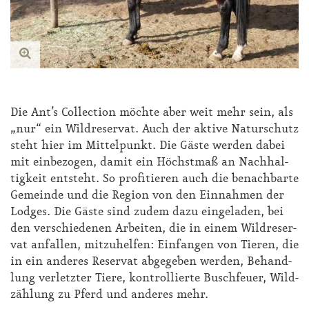
Die Ant’s Collec­tion möch­te aber weit mehr sein, als
„nur“ ein Wild­re­ser­vat. Auch der ak­ti­ve Na­tur­schutz
steht hier im Mit­tel­punkt. Die Gäs­te wer­den da­bei
mit ein­be­zo­gen, da­mit ein Höchst­maß an Nach­hal­
tig­keit ent­steht. So pro­fi­tie­ren auch die be­nach­bar­te
Ge­mein­de und die Re­gi­on von den Ein­nah­men der
Lod­ges. Die Gäs­te sind zu­dem da­zu ein­ge­la­den, bei
den ver­schie­de­nen Ar­bei­ten, die in ei­nem Wild­re­ser­
vat an­fal­len, mit­zu­hel­fen: Ein­fan­gen von Tie­ren, die
in ein an­de­res Re­ser­vat ab­ge­ge­ben wer­den, Be­hand­
lung ver­letz­ter Tie­re, kon­trol­lier­te Busch­feu­er, Wild­
zäh­lung zu Pferd und an­de­res mehr.