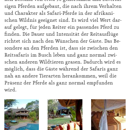
si­gen Pfer­den auf­ge­baut, die nach ih­rem Ver­hal­ten
und Cha­rak­ter als Sa­fa­ri-Pfer­de in der afri­ka­ni­
schen Wild­nis ge­eig­net sind. Es wird viel Wert dar­
auf ge­legt, für je­den Rei­ter ein pas­sen­des Pferd zu
fin­den. Die Dau­er und In­ten­si­tät der Reit­aus­flü­ge
rich­tet sich nach den Wün­schen der Gäs­te. Das Be­
son­de­re an den Pfer­den ist, dass sie zwi­schen den
Reit­sa­fa­ris im Busch le­ben und ganz nor­mal zwi­
schen an­de­ren Wild­tie­ren gra­sen. Da­durch wird es
mög­lich, dass die Gäs­te wäh­rend der Sa­fa­ris ganz
nah an an­de­re Tier­ar­ten her­an­kom­men, weil die
Prä­senz der Pfer­de als ganz nor­mal emp­fun­den
wird.