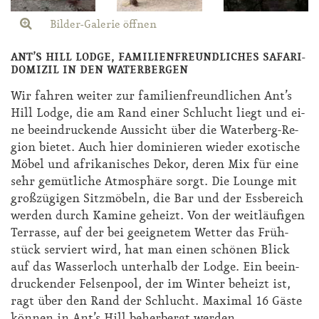
Bilder-Galerie öffnen
ANT’S HILL LODGE, FAMILIENFREUNDLICHES SAFARI-
DOMIZIL IN DEN WATERBERGEN
Wir fah­ren wei­ter zur fa­mi­li­en­freund­li­chen Ant’s
Hill Lodge, die am Rand ei­ner Schlucht liegt und ei­
ne be­ein­dru­cken­de Aus­sicht über die Wa­ter­berg-Re­
gi­on bie­tet. Auch hier do­mi­nie­ren wie­der exo­ti­sche
Mö­bel und afri­ka­ni­sches De­kor, de­ren Mix für ei­ne
sehr ge­müt­li­che At­mo­sphä­re sorgt. Die Lounge mit
gro­ß­zü­gi­gen Sitz­mö­beln, die Bar und der Ess­be­reich
wer­den durch Ka­mi­ne ge­heizt. Von der weit­läu­fi­gen
Ter­ras­se, auf der bei ge­eig­ne­tem Wet­ter das Früh­
stück ser­viert wird, hat man ei­nen schö­nen Blick
auf das Was­ser­loch un­ter­halb der Lodge. Ein be­ein­
dru­cken­der Fel­sen­pool, der im Win­ter be­heizt ist,
ragt über den Rand der Schlucht. Ma­xi­mal 16 Gäs­te
kön­nen in Ant’s Hill be­her­bergt wer­den.