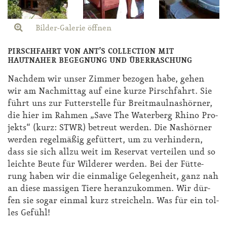
Bilder-Galerie öffnen
PIRSCHFAHRT VON ANT’S COLLECTION MIT
HAUTNAHER BEGEGNUNG UND ÜBERRASCHUNG
Nach­dem wir un­ser Zim­mer be­zo­gen ha­be, ge­hen
wir am Nach­mit­tag auf ei­ne kur­ze Pirsch­fahrt. Sie
führt uns zur Fut­ter­stel­le für Breit­maul­nas­hör­ner,
die hier im Rah­men „Save The Wa­ter­berg Rhi­no Pro­
jekts“ (kurz: STWR) be­treut wer­den. Die Nas­hör­ner
wer­den re­gel­mä­ßig ge­füt­tert, um zu ver­hin­dern,
dass sie sich all­zu weit im Re­ser­vat ver­tei­len und so
leich­te Beu­te für Wil­de­rer wer­den. Bei der Füt­te­
rung ha­ben wir die ein­ma­li­ge Ge­le­gen­heit, ganz nah
an die­se mas­si­gen Tie­re her­an­zu­kom­men. Wir dür­
fen sie so­gar ein­mal kurz strei­cheln. Was für ein tol­
les Ge­fühl!