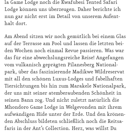
la Game Lodge noch die Kwa­fu­be­si Ten­ted Sa­fa­ri
Lodge kön­nen uns über­zeu­gen. Da­her be­rich­te ich
nun gar nicht erst im De­tail von un­se­rem Auf­ent­
halt dort.
Am Abend sit­zen wir noch ge­müt­lich bei ei­nem Glas
auf der Ter­ras­se am Pool und las­sen die letz­ten bei­
den Wo­chen noch ein­mal Re­vue pas­sie­ren. Was war
das für ei­ne ab­wechs­lungs­rei­che Rei­se! An­ge­fan­gen
vom vul­ka­nisch ge­präg­ten Pi­la­nes­berg Na­tio­nal­
park, über das fas­zi­nie­ren­de Ma­dik­we Wild­re­ser­vat
mit all den schö­nen Lu­xus-Lod­ges und fa­bel­haf­ten
Tier­sich­tun­gen bis hin zum Ma­ra­ke­le Na­tio­nal­park,
der uns mit sei­ner atem­be­rau­ben­den Schön­heit in
sei­nen Bann zog. Und nicht zu­letzt na­tür­lich die
Mhon­do­ro Game Lodge in Wel­ge­von­den mit ih­rem
auf­wän­di­gen Hi­de un­ter der Er­de. Und den krö­nen­
den Ab­schluss bil­de­ten schlie­ß­lich noch die Reit­sa­
fa­ris in der Ant’s Collec­tion. Herz, was willst Du