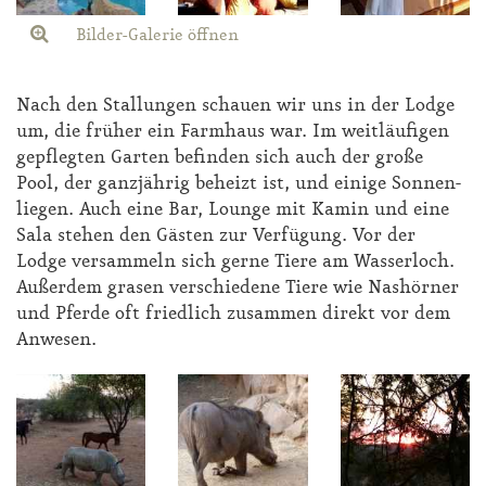
Bilder-Galerie öffnen
Nach den Stal­lun­gen schau­en wir uns in der Lodge
um, die frü­her ein Farm­haus war. Im weit­läu­fi­gen
ge­pfleg­ten Gar­ten be­fin­den sich auch der gro­ße
Pool, der ganz­jäh­rig be­heizt ist, und ei­ni­ge Son­nen­
lie­gen. Auch ei­ne Bar, Lounge mit Ka­min und ei­ne
Sa­la ste­hen den Gäs­ten zur Ver­fü­gung. Vor der
Lodge ver­sam­meln sich ger­ne Tie­re am Was­ser­loch.
Au­ßer­dem gra­sen ver­schie­de­ne Tie­re wie Nas­hör­ner
und Pfer­de oft fried­lich zu­sam­men di­rekt vor dem
An­we­sen.