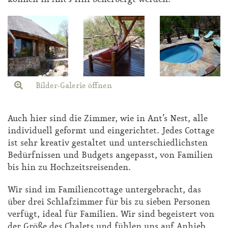
Bilder-Galerie öffnen
Auch hier sind die Zim­mer, wie in Ant’s Nest, al­le
in­di­vi­du­ell ge­formt und ein­ge­rich­tet. Je­des Cot­ta­ge
ist sehr krea­tiv ge­stal­tet und un­ter­schied­lichs­ten
Be­dürf­nis­sen und Bud­gets an­ge­passt, von Fa­mi­li­en
bis hin zu Hoch­zeits­rei­sen­den.
Wir sind im Fa­mi­li­en­cot­ta­ge un­ter­ge­bracht, das
über drei Schlaf­zim­mer für bis zu sie­ben Per­so­nen
ver­fügt, ide­al für Fa­mi­li­en. Wir sind be­geis­tert von
der Grö­ße des Cha­lets und füh­len uns auf An­hieb