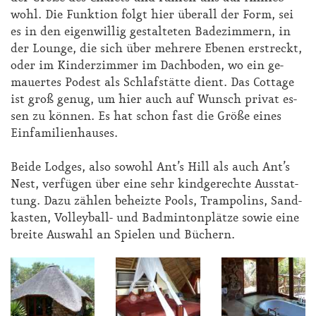
wohl. Die Funk­ti­on folgt hier über­all der Form, sei
es in den ei­gen­wil­lig ge­stal­te­ten Ba­de­zim­mern, in
der Lounge, die sich über meh­re­re Ebe­nen er­streckt,
oder im Kin­der­zim­mer im Dach­bo­den, wo ein ge­
mau­er­tes Po­dest als Schlaf­stät­te dient. Das Cot­ta­ge
ist groß ge­nug, um hier auch auf Wunsch pri­vat es­
sen zu kön­nen. Es hat schon fast die Grö­ße ei­nes
Ein­fa­mi­li­en­hau­ses.
Bei­de Lod­ges, al­so so­wohl Ant’s Hill als auch Ant’s
Nest, ver­fü­gen über ei­ne sehr kind­ge­rech­te Aus­stat­
tung. Da­zu zäh­len be­heiz­te Pools, Tram­po­lins, Sand­
kas­ten, Vol­ley­ball- und Bad­min­ton­plät­ze so­wie ei­ne
brei­te Aus­wahl an Spie­len und Bü­chern.