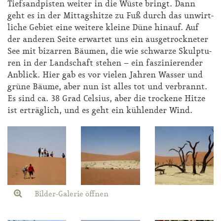
Tief­sand­pis­ten wei­ter in die Wüs­te bringt. Dann
geht es in der Mit­tags­hit­ze zu Fuß durch das un­wirt­
li­che Ge­biet ei­ne wei­te­re klei­ne Dü­ne hin­auf. Auf
der an­de­ren Sei­te er­war­tet uns ein aus­ge­trock­ne­ter
See mit bi­zar­ren Bäu­men, die wie schwar­ze Skulp­tu­
ren in der Land­schaft ste­hen – ein fas­zi­nie­ren­der
An­blick. Hier gab es vor vie­len Jah­ren Was­ser und
grü­ne Bäu­me, aber nun ist al­les tot und ver­brannt.
Es sind ca. 38 Grad Cel­si­us, aber die tro­cke­ne Hit­ze
ist er­träg­lich, und es geht ein küh­len­der Wind.
Bilder-Galerie öffnen