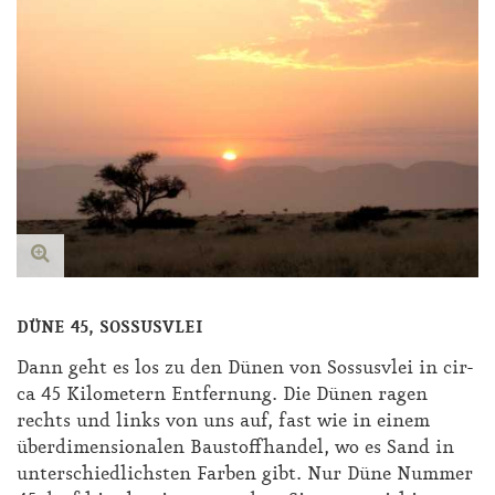
DÜNE 45, SOSSUSVLEI
Dann geht es los zu den Dü­nen von Sos­sus­vlei in cir­
ca 45 Ki­lo­me­tern Ent­fer­nung. Die Dü­nen ra­gen
rechts und links von uns auf, fast wie in ei­nem
über­di­men­sio­na­len Bau­stoff­han­del, wo es Sand in
un­ter­schied­lichs­ten Far­ben gibt. Nur Dü­ne Num­mer