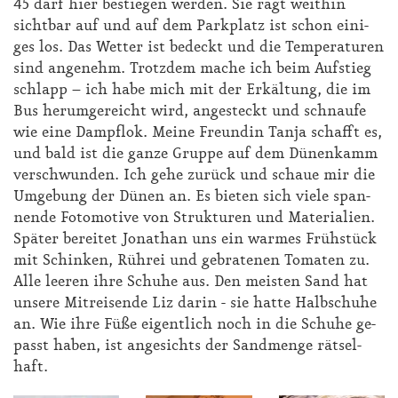
45 darf hier be­stie­gen wer­den. Sie ragt weit­hin
sicht­bar auf und auf dem Park­platz ist schon ei­ni­
ges los. Das Wet­ter ist be­deckt und die Tem­pe­ra­tu­ren
sind an­ge­nehm. Trotz­dem ma­che ich beim Auf­stieg
schlapp – ich ha­be mich mit der Er­käl­tung, die im
Bus her­um­ge­reicht wird, an­ge­steckt und schnau­fe
wie ei­ne Dampf­lok. Mei­ne Freun­din Tan­ja schafft es,
und bald ist die gan­ze Grup­pe auf dem Dü­nen­kamm
ver­schwun­den. Ich ge­he zu­rück und schaue mir die
Um­ge­bung der Dü­nen an. Es bie­ten sich vie­le span­
nen­de Fo­to­mo­ti­ve von Struk­tu­ren und Ma­te­ria­li­en.
Spä­ter be­rei­tet Jo­na­than uns ein war­mes Früh­stück
mit Schin­ken, Rühr­ei und ge­bra­te­nen To­ma­ten zu.
Al­le lee­ren ih­re Schu­he aus. Den meis­ten Sand hat
un­se­re Mit­rei­sen­de Liz dar­in - sie hat­te Halb­schu­he
an. Wie ih­re Fü­ße ei­gent­lich noch in die Schu­he ge­
passt ha­ben, ist an­ge­sichts der Sand­men­ge rät­sel­
haft.