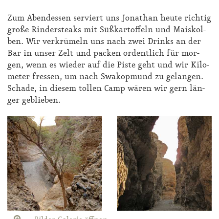
Zum Abend­essen ser­viert uns Jo­na­than heu­te rich­tig
gro­ße Rin­der­steaks mit Sü­ß­kar­tof­feln und Mais­kol­
ben. Wir ver­krü­meln uns nach zwei Drinks an der
Bar in un­ser Zelt und pa­cken or­dent­lich für mor­
gen, wenn es wie­der auf die Pis­te geht und wir Ki­lo­
me­ter fres­sen, um nach Swa­kop­mund zu ge­lan­gen.
Scha­de, in die­sem tol­len Camp wä­ren wir gern län­
ger ge­blie­ben.