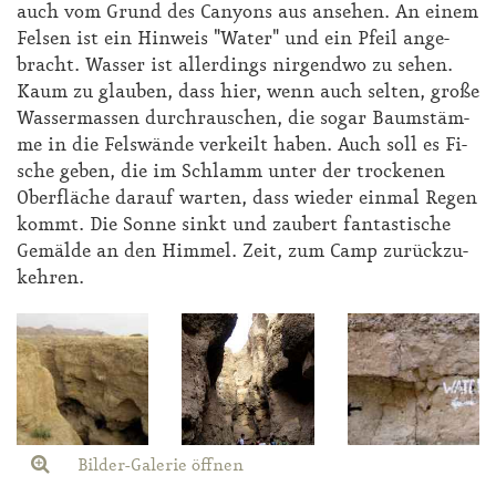
auch vom Grund des Can­yons aus an­se­hen. An ei­nem
Fel­sen ist ein Hin­weis "Wa­ter" und ein Pfeil an­ge­
bracht. Was­ser ist al­ler­dings nir­gend­wo zu se­hen.
Kaum zu glau­ben, dass hier, wenn auch sel­ten, gro­ße
Was­ser­mas­sen durch­rau­schen, die so­gar Baum­stäm­
me in die Fels­wän­de ver­keilt ha­ben. Auch soll es Fi­
sche ge­ben, die im Schlamm un­ter der tro­cke­nen
Ober­flä­che dar­auf war­ten, dass wie­der ein­mal Re­gen
kommt. Die Son­ne sinkt und zau­bert fan­tas­ti­sche
Ge­mäl­de an den Him­mel. Zeit, zum Camp zu­rück­zu­
keh­ren.
Bilder-Galerie öffnen