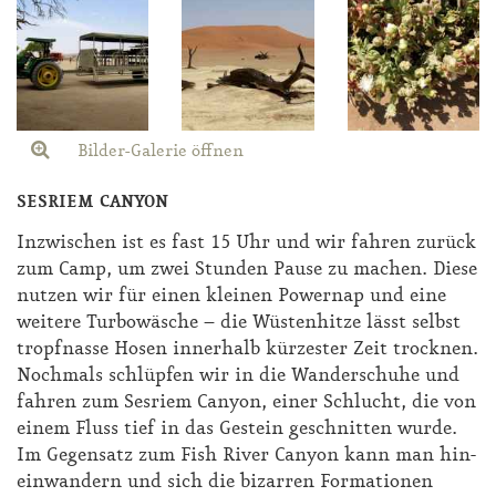
Bilder-Galerie öffnen
SESRIEM CANYON
In­zwi­schen ist es fast 15 Uhr und wir fah­ren zu­rück
zum Camp, um zwei Stun­den Pau­se zu ma­chen. Die­se
nut­zen wir für ei­nen klei­nen Power­nap und ei­ne
wei­te­re Tur­bo­wä­sche – die Wüs­ten­hit­ze lässt selbst
tropf­nas­se Ho­sen in­ner­halb kür­zes­ter Zeit trock­nen.
Noch­mals schlüp­fen wir in die Wan­der­schu­he und
fah­ren zum Ses­riem Can­yon, ei­ner Schlucht, die von
ei­nem Fluss tief in das Ge­stein ge­schnit­ten wur­de.
Im Ge­gen­satz zum Fi­sh Ri­ver Can­yon kann man hin­
ein­wan­dern und sich die bi­zar­ren For­ma­tio­nen