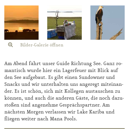
Bilder-Galerie öffnen
Am Abend fährt un­ser Gui­de Rich­tung See. Ganz ro­
man­tisch wur­de hier ein La­ger­feu­er mit Blick auf
den See auf­ge­baut. Es gibt ei­nen Sun­dow­ner und
Snacks und wir un­ter­hal­ten uns an­ge­regt mit­ein­an­
der. Es ist schön, sich mit Kol­le­gen aus­tau­schen zu
kön­nen, und auch die an­de­ren Gäs­te, die noch da­zu­
sto­ßen sind an­ge­neh­me Ge­sprächs­part­ner. Am
nächs­ten Mor­gen ver­las­sen wir La­ke Ka­ri­ba und
flie­gen wei­ter nach Ma­na Pools.