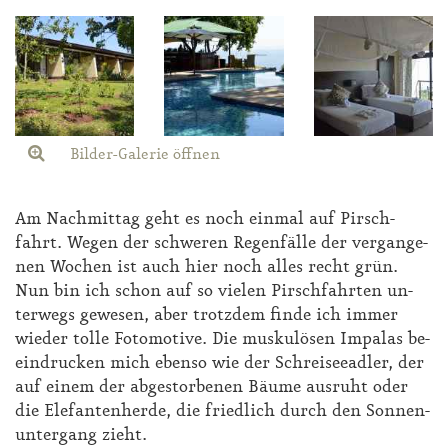
Bilder-Galerie öffnen
Am Nach­mit­tag geht es noch ein­mal auf Pirsch­
fahrt. We­gen der schwe­ren Re­gen­fäl­le der ver­gan­ge­
nen Wo­chen ist auch hier noch al­les recht grün.
Nun bin ich schon auf so vie­len Pirsch­fahr­ten un­
ter­wegs ge­we­sen, aber trotz­dem fin­de ich im­mer
wie­der tol­le Fo­to­mo­ti­ve. Die mus­ku­lö­sen Im­pa­las be­
ein­dru­cken mich eben­so wie der Schrei­see­ad­ler, der
auf ei­nem der ab­ge­stor­be­nen Bäu­me aus­ruht oder
die Ele­fan­ten­her­de, die fried­lich durch den Son­nen­
un­ter­gang zieht.