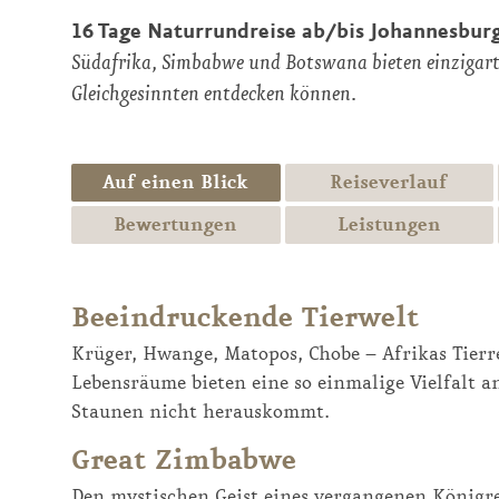
16 Tage Naturrundreise ab/bis Johannesbur
Südafrika, Simbabwe und Botswana bieten einzigartig
Gleichgesinnten entdecken können.
Auf einen Blick
Reiseverlauf
Bewertungen
Leistungen
Beeindruckende Tierwelt
Krüger, Hwange, Matopos, Chobe – Afrikas Tierr
Lebensräume bieten eine so einmalige Vielfalt 
Staunen nicht herauskommt.
Great Zimbabwe
Den mystischen Geist eines vergangenen Königre