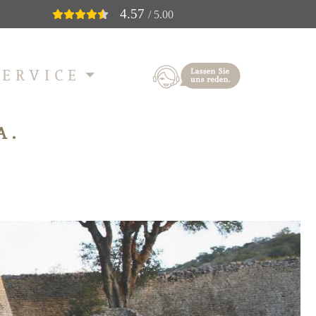
4.57
/ 5.00
SERVICE
A.