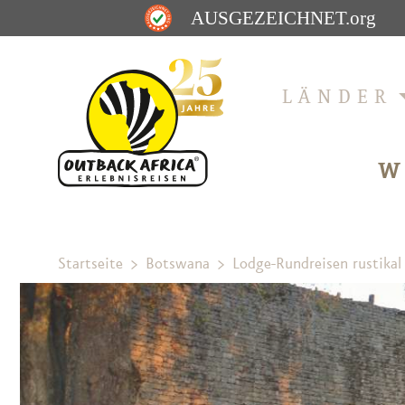
AUSGEZEICHNET
.org
LÄNDER
W
Startseite
Botswana
Lodge-Rundreisen rustikal