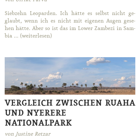
Sieb­zehn Leo­par­den. Ich hät­te es selbst nicht ge­
glaubt, wenn ich es nicht mit ei­ge­nen Au­gen ge­se­
hen hät­te. Aber so ist das im Lower Zam­be­zi in Sam­
bia ... (wei­ter­le­sen)
VERGLEICH ZWISCHEN RUAHA
UND NYERERE
NATIONALPARK
von Justine Retzar