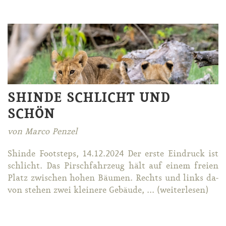
SHINDE SCHLICHT UND
SCHÖN
von Marco Penzel
Shin­de Foots­teps, 14.12.2024 Der ers­te Ein­druck ist
schlicht. Das Pirsch­fahr­zeug hält auf ei­nem frei­en
Platz zwi­schen ho­hen Bäu­men. Rechts und links da­
von ste­hen zwei klei­ne­re Ge­bäu­de, ... (wei­ter­le­sen)