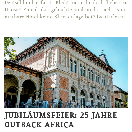
Deutsch­land er­fasst. Bleibt man da doch lie­ber zu
Hau­se? Zu­mal das ge­buch­te und nicht mehr stor­
nier­ba­re Ho­tel kei­ne Kli­ma­an­la­ge hat? (wei­ter­le­sen)
JUBILÄUMSFEIER: 25 JAHRE
OUTBACK AFRICA