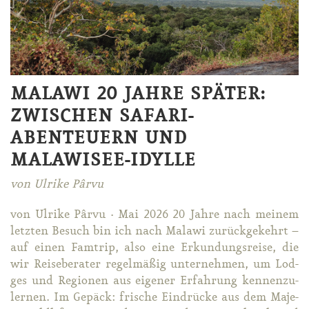
MALAWI 20 JAHRE SPÄTER:
ZWISCHEN SAFARI-
ABENTEUERN UND
MALAWISEE-IDYLLE
von Ulrike Pârvu
von Ul­ri­ke Pâr­vu · Mai 2026 20 Jah­re nach mei­nem
letz­ten Be­such bin ich nach Ma­la­wi zu­rück­ge­kehrt –
auf ei­nen Fam­t­rip, al­so ei­ne Er­kun­dungs­rei­se, die
wir Rei­se­be­ra­ter re­gel­mä­ßig un­ter­neh­men, um Lod­
ges und Re­gio­nen aus ei­ge­ner Er­fah­rung ken­nen­zu­
ler­nen. Im Ge­päck: fri­sche Ein­drü­cke aus dem Ma­je­