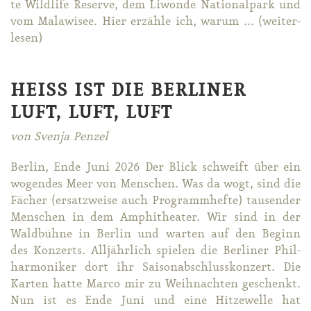
te Wild­life Re­ser­ve, dem Li­won­de Na­tio­nal­park und
vom Ma­la­wi­see. Hier er­zäh­le ich, war­um ... (wei­ter­
le­sen)
HEISS IST DIE BERLINER L
UFT, LUFT, LUFT
von Svenja Penzel
Ber­lin, En­de Ju­ni 2026 Der Blick schweift über ein
wo­gen­des Meer von Men­schen. Was da wogt, sind die
Fä­cher (er­satz­wei­se auch Pro­gramm­hef­te) tau­sen­der
Men­schen in dem Am­phi­thea­ter. Wir sind in der
Wald­büh­ne in Ber­lin und war­ten auf den Be­ginn
des Kon­zerts. All­jähr­lich spie­len die Ber­li­ner Phil­
har­mo­ni­ker dort ihr Sai­son­ab­schluss­kon­zert. Die
Kar­ten hat­te Mar­co mir zu Weih­nach­ten ge­schenkt.
Nun ist es En­de Ju­ni und ei­ne Hit­ze­wel­le hat