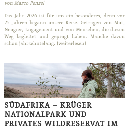
von Marco Penzel
Das Jahr 2026 ist für uns ein be­son­de­res, denn vor
25 Jah­ren be­gann un­se­re Rei­se. Ge­tra­gen von Mut,
Neu­gier, En­ga­ge­ment und von Men­schen, die die­sen
Weg be­glei­tet und ge­prägt ha­ben. Man­che da­von
schon jahr­zehn­te­lang. (wei­ter­le­sen)
SÜDAFRIKA – KRÜGER
NATIONALPARK UND
PRIVATES WILDRESERVAT IM