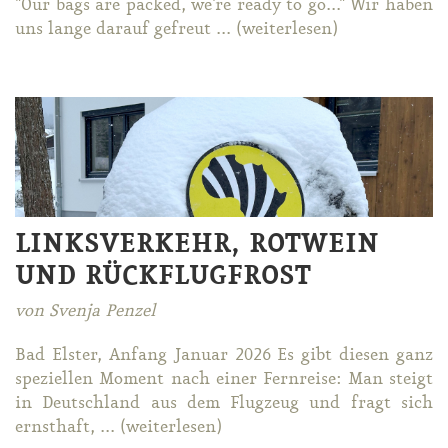
"Our bags are pa­cked, we're re­ady to go..." Wir ha­ben
uns lan­ge dar­auf ge­freut ... (wei­ter­le­sen)
LINKSVERKEHR, ROTWEIN
UND RÜCKFLUGFROST
von Svenja Penzel
Bad Els­ter, An­fang Ja­nu­ar 2026 Es gibt die­sen ganz
spe­zi­el­len Mo­ment nach ei­ner Fern­rei­se: Man steigt
in Deutsch­land aus dem Flug­zeug und fragt sich
ernst­haft, ... (wei­ter­le­sen)