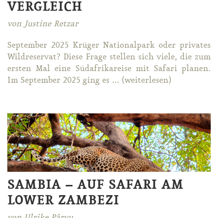
VERGLEICH
von Justine Retzar
Sep­tem­ber 2025 Krü­ger Na­tio­nal­park oder pri­va­tes
Wild­re­ser­vat? Die­se Fra­ge stel­len sich vie­le, die zum
ers­ten Mal ei­ne Süd­afri­ka­rei­se mit Sa­fa­ri pla­nen.
Im Sep­tem­ber 2025 ging es ... (wei­ter­le­sen)
SAMBIA – AUF SAFARI AM
LOWER ZAMBEZI
von Ulrike Pârvu