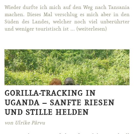
Wie­der durf­te ich mich auf den Weg nach Tan­sa­nia
ma­chen. Die­ses Mal ver­schlug es mich aber in den
Sü­den des Lan­des, wel­cher noch viel un­be­rühr­ter
und we­ni­ger tou­ris­tisch ist ... (wei­ter­le­sen)
GORILLA-TRACKING IN
UGANDA – SANFTE RIESEN
UND STILLE HELDEN
von Ulrike Pârvu