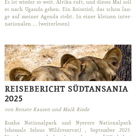
Es ist wie­der so weit. Afri­ka ruft, und die­ses Mal soll
es nach Ugan­da ge­hen. Ein Rei­se­ziel, das schon lan­
ge auf mei­ner Agen­da steht. In ei­ner klei­nen in­ter­
na­tio­na­len ... (wei­ter­le­sen)
REISEBERICHT SÜDTANSANIA
2025
von Renate Kausen und Maik Riede
Rua­ha Na­tio­nal­park und Nye­re­re Na­tio­nal­park
(ehe­mals Se­lous Wild­re­ser­vat) , Sep­tem­ber 2025