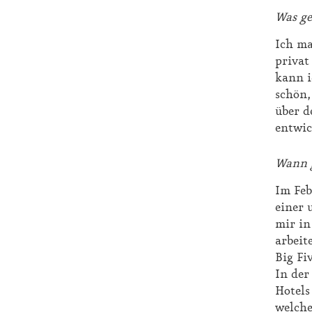
Was ge­
Ich mag
pri­vat
kann ic
schön, 
über de
ent­wi­
Wann g
Im Fe­b
ei­ner 
mir in 
ar­bei­
Big Fi­
In der 
Ho­tels
wel­ch