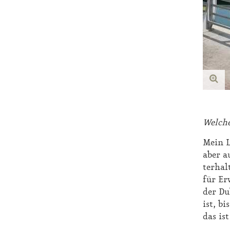
Wel­che
Mein Lie
aber au
ter­hal
für Er­
der Du­
ist, bi
das ist