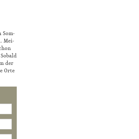
Im Som­
. Mei­
schon
 So­bald
rm der
e Or­te