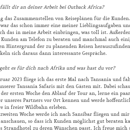
fällt dir an dei­ner Ar­beit bei Out­back Af­ri­ca?
 das Zu­sam­men­stel­len von Rei­se­plä­nen für die Kun­den
 war das schon im­mer ei­ne mei­ner Lieb­lings­auf­ga­ben u
h das in mei­ne Ar­beit ein­brin­gen, was toll ist. Au­ßer­de
Kun­den am Te­le­fon zu be­ra­ten und manch­mal auch ei­ni­
n Hin­ter­grund der zu pla­nen­den Rei­sen her­aus­zu­fin­den
ckeln sich dar­aus dann in­ter­es­san­te Ge­sprä­che.
eht es für dich nach Afri­ka und was hast du vor?
ru­ar 2023 flie­ge ich das ers­te Mal nach Tan­sa­nia und fah
un­se­rer Tan­sa­nia Sa­fa­ris mit den Gäs­ten mit. Da­bei scha
der ers­ten Wo­che den Ab­lauf der Tour an, ler­ne ein paa
ter un­se­res Part­ners vor Ort ken­nen und wer­de hof­fent­lic
ve in frei­er Wild­bahn er­le­ben.
zwei­ten Wo­che wer­de ich nach San­si­bar flie­gen und mir e
 an­schau­en, so dass ich Kun­den mög­lichst gut be­ra­ten k
es Strand­ho­tel zu de­ren Wün­schen passt. Ich freue mich