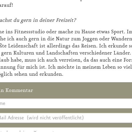
r­auf!
chst du gern in dei­ner Frei­zeit?
he ins Fit­ness­stu­dio oder ma­che zu Hau­se et­was Sport. 
­he ich auch gern in die Na­tur zum Jog­gen oder Wan­dern
ß­te Lei­den­schaft ist al­ler­dings das Rei­sen. Ich er­kun­de 
gern Kul­tu­ren und Land­schaf­ten ver­schie­de­ner Län­der.
laub ha­be, muss ich auch ver­rei­sen, da das auch ei­ne Fo
n­nung für mich ist. Ich möch­te in mei­nem Le­ben so vie­l
g­lich se­hen und er­kun­den.
in Kommentar