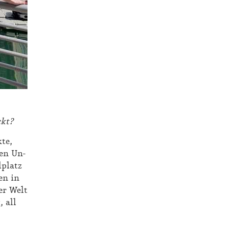
ckt?
­te,
­len Un­
l­platz
fen in
der Welt
, all