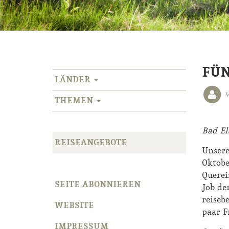
FÜN
LÄNDER
v
THEMEN
Bad El
REISEANGEBOTE
Unsere
Oktobe
Querei
SEITE ABONNIEREN
Job de
reiseb
WEBSITE
paar F
IMPRESSUM