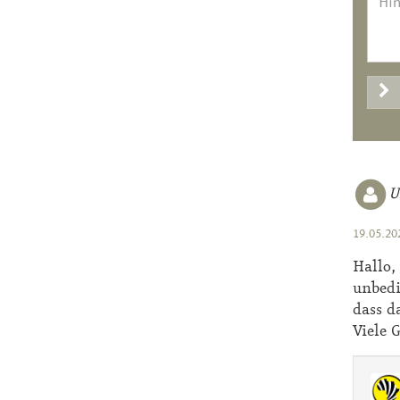
U
19.05.20
Hallo,
unbedi
dass d
Viele 