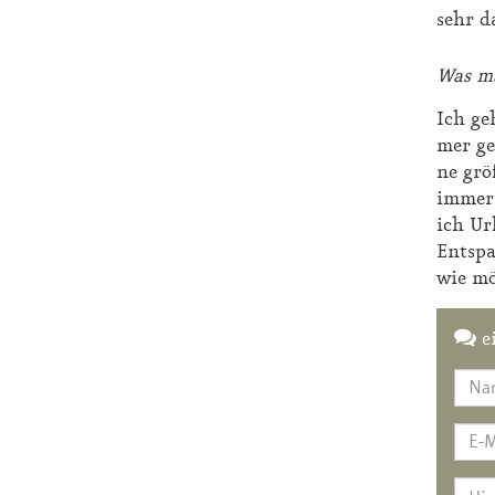
sehr da
Was ma
Ich ge­
mer ge
ne grö­
im­mer 
ich Ur­
Ent­spa
wie mö
e