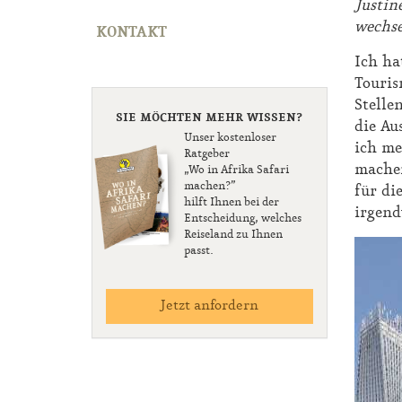
Justin
wechse
KONTAKT
Ich ha
Touris
Stelle
SIE MÖCHTEN MEHR WISSEN?
die Au
Unser kostenloser
ich me
Ratgeber
machen
„Wo in Afrika Safari
machen?”
für di
hilft Ihnen bei der
irgend
Entscheidung, welches
Reiseland zu Ihnen
passt.
Jetzt anfordern