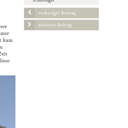
Schlesinger
vorheriger Beitrag
nächster Beitrag
ser
mmer
it kam
u
Zeit
diese