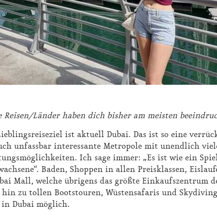
 Rei­sen/Län­der ha­ben dich bis­her am meis­ten be­ein­dru
b­lings­rei­se­ziel ist ak­tu­ell Du­bai. Das ist so ei­ne ver­rück
ch un­fass­bar in­ter­es­san­te Me­tro­po­le mit un­end­lich vie
­tungs­mög­lich­kei­ten. Ich sa­ge im­mer: „Es ist wie ein Spie
wach­se­ne“. Ba­den, Shop­pen in al­len Preis­klas­sen, Eis­lau­
bai Mall, wel­che üb­ri­gens das grö­ß­te Ein­kaufs­zen­trum 
s hin zu tol­len Boots­tou­ren, Wüs­ten­sa­fa­ris und Sky­di­ving
 in Du­bai mög­lich.