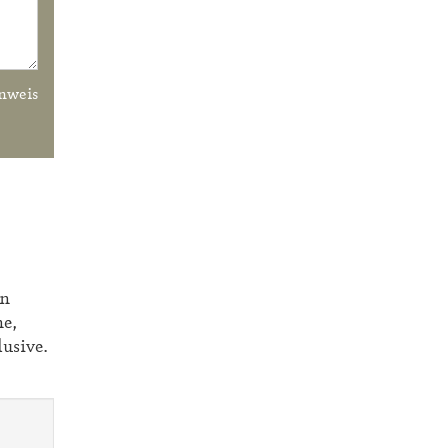
nweis
en
e,
lusive.