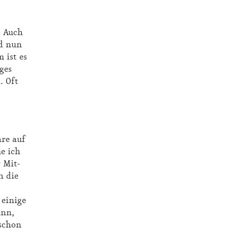
. Auch
nd nun
m ist es
ges
. Oft
­re auf
ue ich
r Mit­
h die
i­ni­ge
ann,
 schon