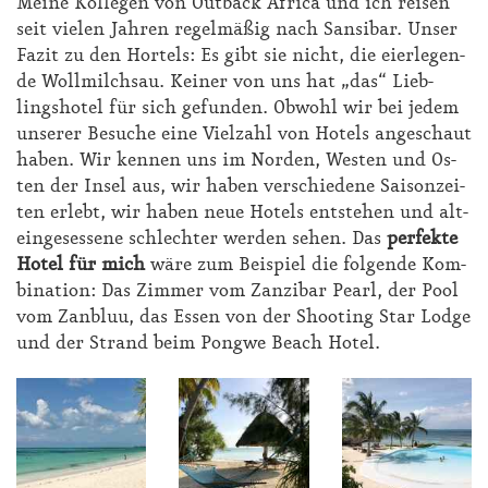
Mei­ne Kol­le­gen von Out­back Af­ri­ca und ich rei­sen
seit vie­len Jah­ren re­gel­mä­ßig nach San­si­bar. Un­ser
Fa­zit zu den Hor­tels: Es gibt sie nicht, die ei­er­le­gen­
de Woll­milch­sau. Kei­ner von uns hat „das“ Lieb­
lings­ho­tel für sich ge­fun­den. Ob­wohl wir bei je­dem
un­se­rer Be­su­che ei­ne Viel­zahl von Ho­tels an­ge­schaut
ha­ben. Wir ken­nen uns im Nor­den, Wes­ten und Os­
ten der In­sel aus, wir ha­ben ver­schie­de­ne Sai­son­zei­
ten er­lebt, wir ha­ben neue Ho­tels ent­ste­hen und alt­
ein­ge­ses­se­ne schlech­ter wer­den se­hen. Das
per­fek­te
Ho­tel für mich
wä­re zum Bei­spiel die fol­gen­de Kom­
bi­na­ti­on: Das Zim­mer vom Zan­zi­bar Pearl, der Pool
vom Zan­bluu, das Es­sen von der Shoo­ting Star Lodge
und der Strand beim Pong­we Be­ach Ho­tel.