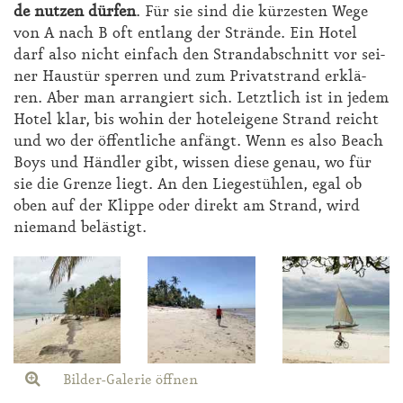
de nut­zen dür­fen
. Für sie sind die kür­zes­ten We­ge
von A nach B oft ent­lang der Strän­de. Ein Ho­tel
darf al­so nicht ein­fach den Strand­ab­schnitt vor sei­
ner Haus­tür sper­ren und zum Pri­vat­strand er­klä­
ren. Aber man ar­ran­giert sich. Letzt­lich ist in je­dem
Ho­tel klar, bis wo­hin der ho­tel­ei­ge­ne Strand reicht
und wo der öf­fent­li­che an­fängt. Wenn es al­so Be­ach
Boys und Händ­ler gibt, wis­sen die­se ge­nau, wo für
sie die Gren­ze liegt. An den Lie­ge­stüh­len, egal ob
oben auf der Klip­pe oder di­rekt am Strand, wird
nie­mand be­läs­tigt.
Bilder-Galerie öffnen