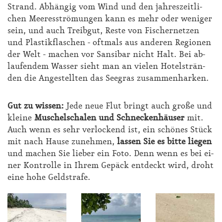
Strand. Ab­hän­gig vom Wind und den jah­res­zeit­li­
chen Mee­res­strö­mun­gen kann es mehr oder we­ni­ger
sein, und auch Treib­gut, Res­te von Fi­scher­net­zen
und Plas­tik­fla­schen - oft­mals aus an­de­ren Re­gio­nen
der Welt - ma­chen vor San­si­bar nicht Halt. Bei ab­
lau­fen­dem Was­ser sieht man an vie­len Ho­tel­strän­
den die An­ge­stell­ten das See­gras zu­sam­men­har­ken.
Gut zu wis­sen:
Je­de neue Flut bringt auch gro­ße und
klei­ne
Mu­schel­scha­len und Schne­cken­häu­ser
mit.
Auch wenn es sehr ver­lo­ckend ist, ein schö­nes Stück
mit nach Hau­se zu­neh­men,
las­sen Sie es bit­te lie­gen
und ma­chen Sie lie­ber ein Fo­to. Denn wenn es bei ei­
ner Kon­trol­le in Ih­rem Ge­päck ent­deckt wird, droht
ei­ne ho­he Geld­stra­fe.