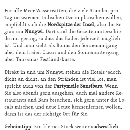
Für al­le Meer-Was­ser­rat­ten, die vie­le Stun­den pro
Tag im war­men In­di­schen Oze­an plan­schen wol­len,
emp­fiehlt sich die
Nord­spit­ze der In­sel,
al­so die Re­
gi­on um
Nung­wi
. Dort sind die Ge­zei­ten­un­ter­schie­
de nur ge­ring, so dass das Ba­den je­der­zeit mög­lich
ist. Und man sieht als Bo­nus den Son­nen­auf­gang
über dem frei­en Oze­an und den Son­nen­un­ter­gang
über Tan­sa­ni­as Fest­lands­küs­te.
Di­rekt in und um Nung­wi ste­hen die Ho­tels je­doch
dicht an dicht, an den Strän­den ist viel los, man
spricht auch von der
Par­ty­mei­le San­si­bars.
Wenn
Sie al­so abends gern aus­ge­hen, auch mal an­de­re Re­
stau­rants und Bars be­su­chen, sich gern un­ter die Lo­
cals mi­schen und neue Leu­te ken­nen­ler­nen wol­len,
dann ist das der rich­ti­ge Ort für Sie.
Ge­heim­tipp
: Ein klei­nes Stück wei­ter
süd­west­lich