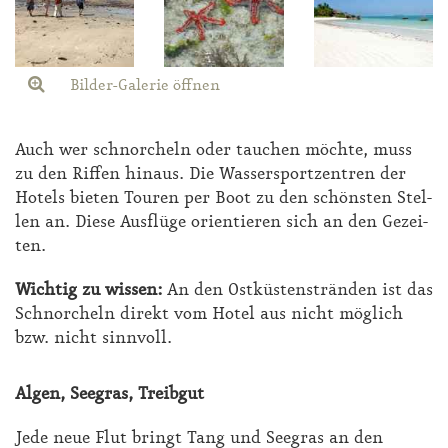
Bilder-Galerie öffnen
Auch wer schnor­cheln oder tau­chen möch­te, muss
zu den Rif­fen hin­aus. Die Was­ser­sport­zen­tren der
Ho­tels bie­ten Tou­ren per Boot zu den schöns­ten Stel­
len an. Die­se Aus­flü­ge ori­en­tie­ren sich an den Ge­zei­
ten.
Wich­tig zu wis­sen:
An den Ost­küs­ten­strän­den ist das
Schnor­cheln di­rekt vom Ho­tel aus nicht mög­lich
bzw. nicht sinn­voll.
Al­gen, See­gras, Treib­gut
Je­de neue Flut bringt Tang und See­gras an den