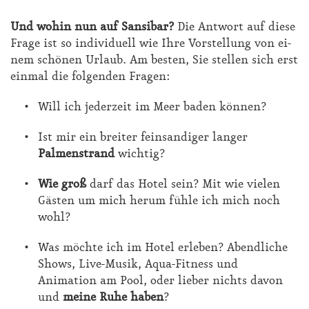
Und wo­hin nun auf San­si­bar?
Die Ant­wort auf die­se
Fra­ge ist so in­di­vi­du­ell wie Ih­re Vor­stel­lung von ei­
nem schö­nen Ur­laub. Am bes­ten, Sie stel­len sich erst
ein­mal die fol­gen­den Fra­gen:
Will ich jederzeit im Meer baden können?
Ist mir ein breiter feinsandiger langer
Palmenstrand
wichtig?
Wie groß
darf das Hotel sein? Mit wie vielen
Gästen um mich herum fühle ich mich noch
wohl?
Was möchte ich im Hotel erleben? Abendliche
Shows, Live-Musik, Aqua-Fitness und
Animation am Pool, oder lieber nichts davon
und
meine Ruhe haben
?