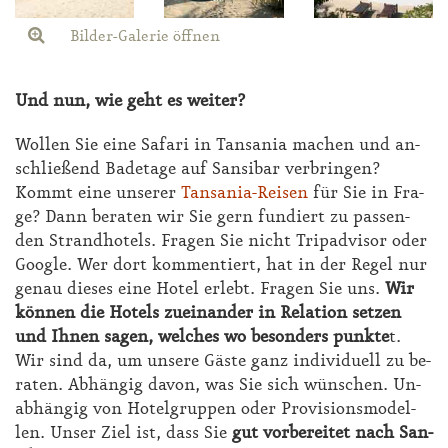
Bilder-Galerie öffnen
Und nun, wie geht es wei­ter?
Wol­len Sie ei­ne Sa­fa­ri in Tan­sa­nia ma­chen und an­
schlie­ßend Ba­de­ta­ge auf San­si­bar ver­brin­gen?
Kommt ei­ne un­se­rer
Tan­sa­nia-Rei­sen
für Sie in Fra­
ge? Dann be­ra­ten wir Sie gern fun­diert zu pas­sen­
den Strand­ho­tels. Fra­gen Sie nicht Tri­pad­vi­sor oder
Goog­le. Wer dort kom­men­tiert, hat in der Re­gel nur
ge­nau die­ses ei­ne Ho­tel er­lebt. Fra­gen Sie uns.
Wir
kön­nen die Ho­tels zu­ein­an­der in Re­la­ti­on set­zen
und Ih­nen sa­gen, wel­ches wo be­son­ders punk­te
t.
Wir sind da, um un­se­re Gäs­te ganz in­di­vi­du­ell zu be­
ra­ten. Ab­hän­gig da­von, was Sie sich wün­schen. Un­
ab­hän­gig von Ho­tel­grup­pen oder Pro­vi­si­ons­mo­del­
len. Un­ser Ziel ist, dass Sie
gut vor­be­rei­tet nach San­