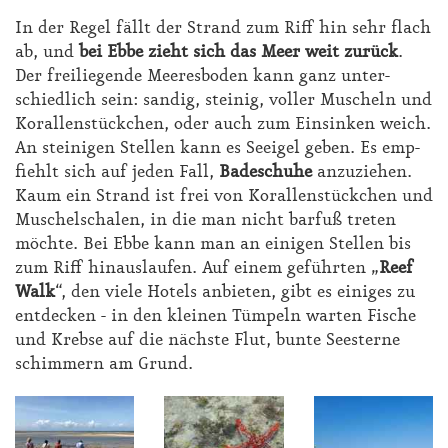
In der Re­gel fällt der Strand zum Riff hin sehr flach
ab, und
bei Eb­be zieht sich das Meer weit zu­rück
.
Der frei­lie­gen­de Mee­res­bo­den kann ganz un­ter­
schied­lich sein: san­dig, stei­nig, vol­ler Mu­scheln und
Ko­ral­len­stück­chen, oder auch zum Ein­sin­ken weich.
An stei­ni­gen Stel­len kann es See­igel ge­ben. Es emp­
fiehlt sich auf je­den Fall,
Ba­de­schu­he
an­zu­zie­hen.
Kaum ein Strand ist frei von Ko­ral­len­stück­chen und
Mu­schel­scha­len, in die man nicht bar­fuß tre­ten
möch­te. Bei Eb­be kann man an ei­ni­gen Stel­len bis
zum Riff hin­aus­lau­fen. Auf ei­nem ge­führ­ten „
Reef
Walk
“, den vie­le Ho­tels an­bie­ten, gibt es ei­ni­ges zu
ent­de­cken - in den klei­nen Tüm­peln war­ten Fi­sche
und Kreb­se auf die nächs­te Flut, bun­te See­ster­ne
schim­mern am Grund.