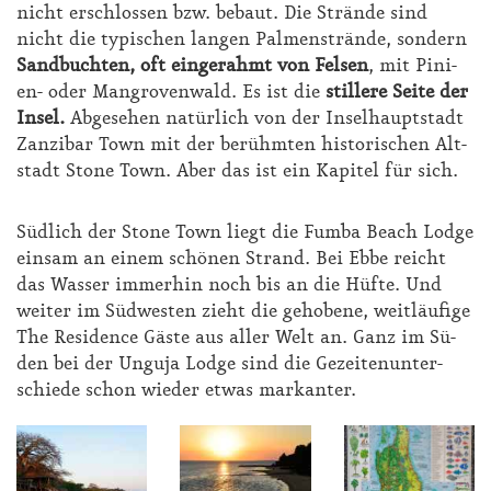
nicht er­schlos­sen bzw. be­baut. Die Strän­de sind
nicht die ty­pi­schen lan­gen Pal­men­strän­de, son­dern
Sand­buch­ten, oft ein­ge­rahmt von Fel­sen
, mit Pi­ni­
en- oder Man­gro­ven­wald. Es ist die
stil­le­re Sei­te der
In­sel.
Ab­ge­se­hen na­tür­lich von der In­sel­haupt­stadt
Zan­zi­bar Town mit der be­rühm­ten his­to­ri­schen Alt­
stadt Stone Town. Aber das ist ein Ka­pi­tel für sich.
Süd­lich der Stone Town liegt die Fum­ba Be­ach Lodge
ein­sam an ei­nem schö­nen Strand. Bei Eb­be reicht
das Was­ser im­mer­hin noch bis an die Hüf­te. Und
wei­ter im Süd­wes­ten zieht die ge­ho­be­ne, weit­läu­fi­ge
The Re­si­dence Gäs­te aus al­ler Welt an. Ganz im Sü­
den bei der Un­gu­ja Lodge sind die Ge­zei­ten­un­ter­
schie­de schon wie­der et­was mar­kan­ter.