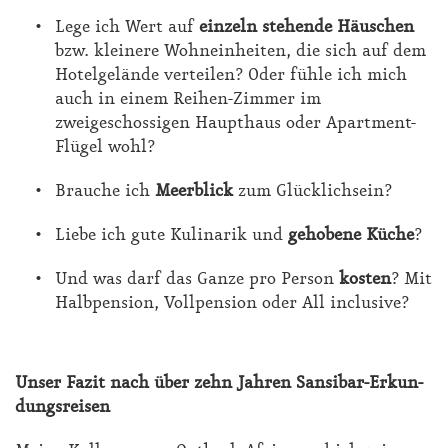
Lege ich Wert auf
einzeln stehende Häuschen
bzw. kleinere Wohneinheiten, die sich auf dem
Hotelgelände verteilen? Oder fühle ich mich
auch in einem Reihen-Zimmer im
zweigeschossigen Haupthaus oder Apartment-
Flügel wohl?
Brauche ich
Meerblick
zum Glücklichsein?
Liebe ich gute Kulinarik und
gehobene Küche
?
Und was darf das Ganze pro Person
kosten
? Mit
Halbpension, Vollpension oder All inclusive?
Un­ser Fa­zit nach über zehn Jah­ren San­si­bar-Er­kun­
dungs­rei­sen