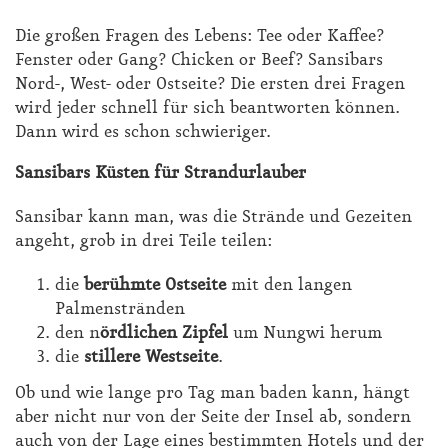
Die großen Fragen des Lebens: Tee oder Kaffee?
Fenster oder Gang? Chicken or Beef? Sansibars
Nord-, West- oder Ostseite? Die ersten drei Fragen
wird jeder schnell für sich beantworten können.
Dann wird es schon schwieriger.
San­si­bars Küs­ten für Strand­ur­lau­ber
San­si­bar kann man, was die Strän­de und Ge­zei­ten
an­geht, grob in drei Tei­le tei­len:
die
berühmte Ostseite
mit den langen
Palmenstränden
den n
ördlichen Zipfel
um Nungwi herum
die
stillere Westseite
.
Ob und wie lan­ge pro Tag man ba­den kann, hängt
aber nicht nur von der Sei­te der In­sel ab, son­dern
auch von der La­ge ei­nes be­stimm­ten Ho­tels und der