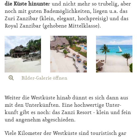
die Küs­te hin­un­te
r und nicht mehr so tru­belig, aber
noch mit gu­ten Ba­de­mög­lich­kei­ten, lie­gen u.a. das
Zu­ri Zan­zi­bar (klein, ele­gant, hoch­prei­sig) und das
Roy­al Zan­zi­bar (ge­ho­be­ne Mit­tel­klas­se).
Bilder-Galerie öffnen
Wei­ter die West­küs­te hin­ab dünnt es sich dann aus
mit den Un­ter­künf­ten. Ei­ne hoch­wer­ti­ge Un­ter­
kunft gibt es noch: das Zan­zi Re­sort - klein und fein
und an­ge­nehm ab­ge­schie­den.
Vie­le Ki­lo­me­ter der West­küs­te sind tou­ris­tisch gar