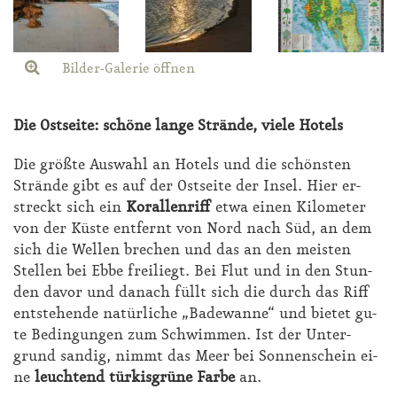
Bilder-Galerie öffnen
Die Ost­sei­te: schö­ne lan­ge Strän­de, vie­le Ho­tels
Die grö­ß­te Aus­wahl an Ho­tels und die schöns­ten
Strän­de gibt es auf der Ost­sei­te der In­sel. Hier er­
streckt sich ein
Ko­ral­len­riff
et­wa ei­nen Ki­lo­me­ter
von der Küs­te ent­fernt von Nord nach Süd, an dem
sich die Wel­len bre­chen und das an den meis­ten
Stel­len bei Eb­be frei­liegt. Bei Flut und in den Stun­
den da­vor und da­nach füllt sich die durch das Riff
ent­ste­hen­de na­tür­li­che „Ba­de­wan­ne“ und bie­tet gu­
te Be­din­gun­gen zum Schwim­men. Ist der Un­ter­
grund san­dig, nimmt das Meer bei Son­nen­schein ei­
ne
leuch­tend tür­kis­grü­ne Far­be
an.