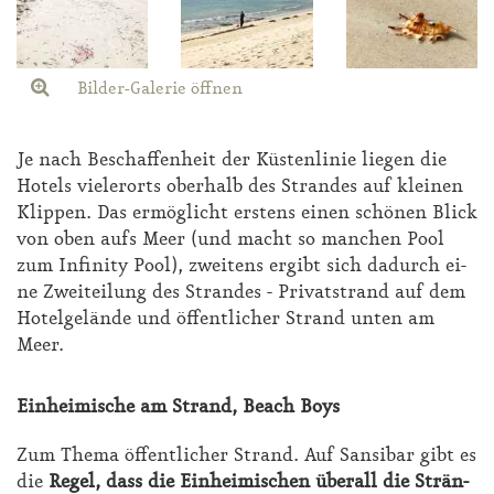
Bilder-Galerie öffnen
Je nach Be­schaf­fen­heit der Küs­ten­li­nie lie­gen die
Ho­tels vie­ler­orts ober­halb des Stran­des auf klei­nen
Klip­pen. Das er­mög­licht ers­tens ei­nen schö­nen Blick
von oben aufs Meer (und macht so man­chen Pool
zum In­fi­ni­ty Pool), zwei­tens er­gibt sich da­durch ei­
ne Zwei­tei­lung des Stran­des - Pri­vat­strand auf dem
Ho­tel­ge­län­de und öf­fent­li­cher Strand un­ten am
Meer.
Ein­hei­mi­sche am Strand, Be­ach Boys
Zum The­ma öf­fent­li­cher Strand. Auf San­si­bar gibt es
die
Re­gel, dass die Ein­hei­mi­schen über­all die Strän­