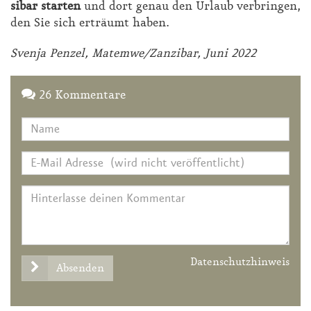
si­bar star­ten
und dort ge­nau den Ur­laub ver­brin­gen,
den Sie sich er­träumt ha­ben.
Sven­ja Pen­zel, Ma­tem­we/Zan­zi­bar, Ju­ni 2022
26 Kommentare
Datenschutzhinweis
Absenden