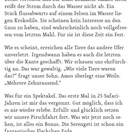
rei­ßt der Strom durch das Was­ser nicht ab. Ein
Stück fluss­ab­wärts auf ei­nem Fel­sen im Was­ser lie­
gen Kro­ko­di­le. Sie schei­nen kein In­ter­es­se an den
Gnus zu ha­ben, sind wahr­schein­lich noch voll­ge­fres­
sen vom letz­ten Mahl. Für sie ist die­se Zeit ein Fest.
Wie es scheint, er­rei­chen al­le Tie­re das an­de­re Ufer
un­ver­letzt. Ir­gend­wann ha­ben es auch die letz­ten
über die Kan­te ge­schafft. Wir schau­en uns ehr­fürch­
tig an. Das war ge­wal­tig. „Wie vie­le Tie­re wa­ren
das?“ fragt un­ser Sohn. Amos über­legt ei­ne Wei­le.
„Meh­re­re Zehn­tau­send.“
Was für ein Spek­ta­kel. Das ers­te Mal in 25 Sa­fa­ri-
Jah­ren ist mir das ver­gönnt. Gut mög­lich, dass ich
es nie wie­der er­le­be. Er­füllt und glück­lich set­zen
wir un­se­re Pirsch­fahrt fort. Was wir jetzt noch se­
hen, ist al­les ein Bo­nus. Die Se­ren­ge­ti ist schon ein
fan­tas­ti­sches Fleck­chen Er­de.