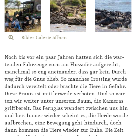
Bilder-Galerie öffnen
Noch bis vor ein paar Jah­ren hat­ten sich die war­
ten­den Fahr­zeu­ge vorn am Fluss­ufer auf­ge­reiht,
manch­mal so eng an­ein­an­der, dass gar kein Durch­
weg für die Gnus blieb. So man­ches Crossing wur­de
da­durch ver­ei­telt oder brach­te die Tie­re in Ge­fahr.
Die­se Pra­xis ist mitt­ler­wei­le ver­bo­ten. Und so war­
ten wir wei­ter un­ter un­se­rem Baum, die Ka­me­ras
griff­be­reit. Das Fern­glas wan­dert zwi­schen uns hin
und her. Im­mer wie­der scheint es, die Her­de wür­de
auf­bre­chen, ei­ne Be­we­gung geht hin­durch, doch
dann kom­men die Tie­re wie­der zur Ru­he. Die Zeit