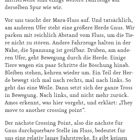
mittlerweile sind einige weitere Fahrzeuge auf
derselben Spur wie wir.
Vor uns taucht der Ma­ra-Fluss auf. Und tat­säch­lich,
am an­de­ren Ufer steht ei­ne grö­ße­re Her­de Gnus. Wir
par­ken mit reich­lich Ab­stand vom Fluss, um die Tie­
re nicht zu stö­ren. An­de­re Fahr­zeu­ge hal­ten in der
Nä­he, die Span­nung ist greif­bar. Drü­ben, am an­de­
ren Ufer, geht Be­we­gung durch die Her­de. Ei­ni­ge
Tie­re wa­gen ein paar Schrit­te die Bö­schung hin­ab.
Blei­ben ste­hen, keh­ren wie­der um. Ein Teil der Her­
de be­wegt sich mal nach rechts, mal nach links. So
geht das ei­ne Wei­le. Dann setzt sich der gan­ze Tross
in Be­we­gung. Nach links, und nicht mehr zu­rück.
Amos er­kennt, was hier vor­geht, und er­klärt: „They
mo­ve to ano­ther crossing point“.
Der nächs­te Crossing Point, al­so die nächs­te für
Gnus durch­quer­ba­re Stel­le im Fluss, be­deu­tet für
uns ei­ne re­la­tiv lan­ge Fahr­stre­cke. Es gibt kei­nen