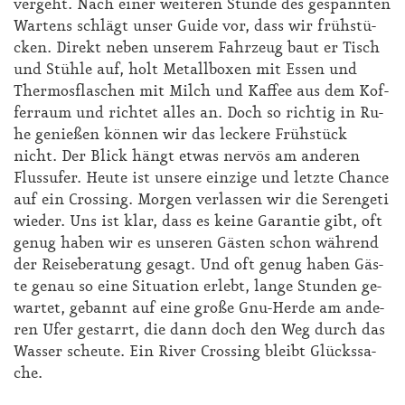
ver­geht. Nach ei­ner wei­te­ren Stun­de des ge­spann­ten
War­tens schlägt un­ser Gui­de vor, dass wir früh­stü­
cken. Di­rekt ne­ben un­se­rem Fahr­zeug baut er Tisch
und Stüh­le auf, holt Me­tall­bo­xen mit Es­sen und
Ther­mos­fla­schen mit Milch und Kaf­fee aus dem Kof­
fer­raum und rich­tet al­les an. Doch so rich­tig in Ru­
he ge­nie­ßen kön­nen wir das le­cke­re Früh­stück
nicht. Der Blick hängt et­was ner­vös am an­de­ren
Fluss­ufer. Heu­te ist un­se­re ein­zi­ge und letz­te Chan­ce
auf ein Crossing. Mor­gen ver­las­sen wir die Se­ren­ge­ti
wie­der. Uns ist klar, dass es kei­ne Ga­ran­tie gibt, oft
ge­nug ha­ben wir es un­se­ren Gäs­ten schon wäh­rend
der Rei­se­be­ra­tung ge­sagt. Und oft ge­nug ha­ben Gäs­
te ge­nau so ei­ne Si­tua­ti­on er­lebt, lan­ge Stun­den ge­
war­tet, ge­bannt auf ei­ne gro­ße Gnu-Her­de am an­de­
ren Ufer ge­starrt, die dann doch den Weg durch das
Was­ser scheu­te. Ein Ri­ver Crossing bleibt Glücks­sa­
che.