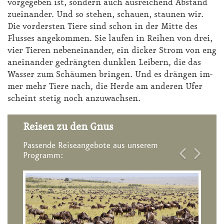
vor­ge­ge­ben ist, son­dern auch aus­rei­chend Ab­stand
zu­ein­an­der. Und so ste­hen, schau­en, stau­nen wir.
Die vor­ders­ten Tie­re sind schon in der Mit­te des
Flus­ses an­ge­kom­men. Sie lau­fen in Rei­hen von drei,
vier Tie­ren ne­ben­ein­an­der, ein di­cker Strom von eng
an­ein­an­der ge­dräng­ten dunk­len Lei­bern, die das
Was­ser zum Schäu­men brin­gen. Und es drän­gen im­
mer mehr Tie­re nach, die Her­de am an­de­ren Ufer
scheint ste­tig noch an­zu­wach­sen.
Reisen zu den Gnus
Passende Reiseangebote aus unserem
Programm: