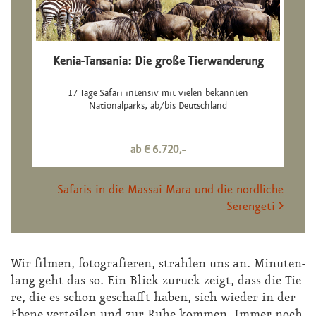
Kenia-Tansania: Die große Tierwanderung
17 Tage Safari intensiv mit vielen bekannten
Nationalparks, ab/bis Deutschland
ab € 6.720,-
Safaris in die Massai Mara und die nördliche
Serengeti
Wir fil­men, fo­to­gra­fie­ren, strah­len uns an. Mi­nu­ten­
lang geht das so. Ein Blick zu­rück zeigt, dass die Tie­
re, die es schon ge­schafft ha­ben, sich wie­der in der
Ebe­ne ver­tei­len und zur Ru­he kom­men. Im­mer noch