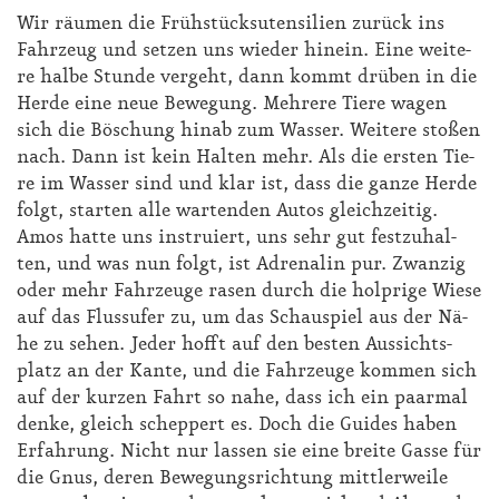
Wir räu­men die Früh­stücks­uten­si­li­en zu­rück ins
Fahr­zeug und set­zen uns wie­der hin­ein. Ei­ne wei­te­
re hal­be Stun­de ver­geht, dann kommt drü­ben in die
Her­de ei­ne neue Be­we­gung. Meh­re­re Tie­re wa­gen
sich die Bö­schung hin­ab zum Was­ser. Wei­te­re sto­ßen
nach. Dann ist kein Hal­ten mehr. Als die ers­ten Tie­
re im Was­ser sind und klar ist, dass die gan­ze Her­de
folgt, star­ten al­le war­ten­den Au­tos gleich­zei­tig.
Amos hat­te uns in­stru­iert, uns sehr gut fest­zu­hal­
ten, und was nun folgt, ist Ad­re­na­lin pur. Zwan­zig
oder mehr Fahr­zeu­ge ra­sen durch die holp­ri­ge Wie­se
auf das Fluss­ufer zu, um das Schau­spiel aus der Nä­
he zu se­hen. Je­der hofft auf den bes­ten Aus­sichts­
platz an der Kan­te, und die Fahr­zeu­ge kom­men sich
auf der kur­zen Fahrt so na­he, dass ich ein paar­mal
den­ke, gleich schep­pert es. Doch die Gui­des ha­ben
Er­fah­rung. Nicht nur las­sen sie ei­ne brei­te Gas­se für
die Gnus, de­ren Be­we­gungs­rich­tung mitt­ler­wei­le