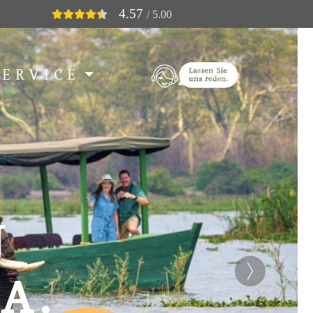
4.57
/ 5.00
SERVICE
N
A.