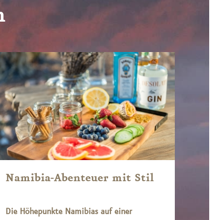
n
Namibia-Abenteuer mit Stil
Sam
Die Höhepunkte Namibias auf einer
Busc