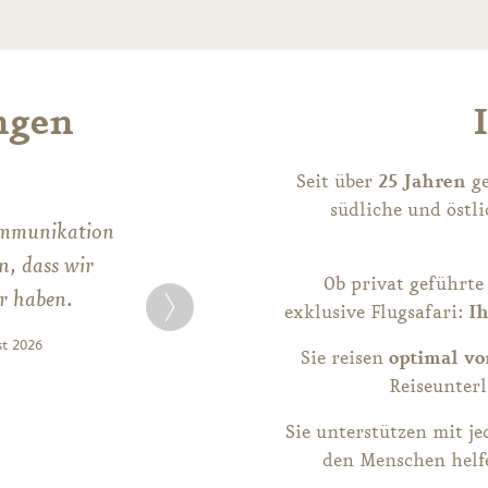
ngen
Seit über
25 Jahren
ge
südliche und östl
ommunikation
n, dass wir
Ob privat geführte
er haben.
exklusive Flugsafari:
Ih
st 2026
Sie reisen
optimal vo
Reiseunterl
Sie unterstützen mit j
den Menschen helfe