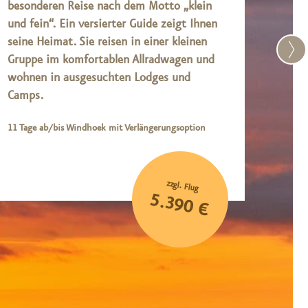
besonderen Reise nach dem Motto „klein
und 
und fein“. Ein versierter Guide zeigt Ihnen
erstk
seine Heimat. Sie reisen in einer kleinen
Allr
Gruppe im komfortablen Allradwagen und
Prog
wohnen in ausgesuchten Lodges und
wiss
Camps.
9 Tage
Sambes
11 Tage ab/bis Windhoek mit Verlängerungsoption
zzgl. Flug
5.390 €