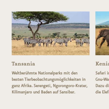
Tansania
Keni
Weltberühmte Nationalparks mit den
Safari 
besten Tierbeobachtungsmöglichkeiten in
Gnu-Wan
ganz Afrika. Serengeti, Ngorongoro-Krater,
Dazu di
Kilimanjaro und Baden auf Sansibar.
die Ele