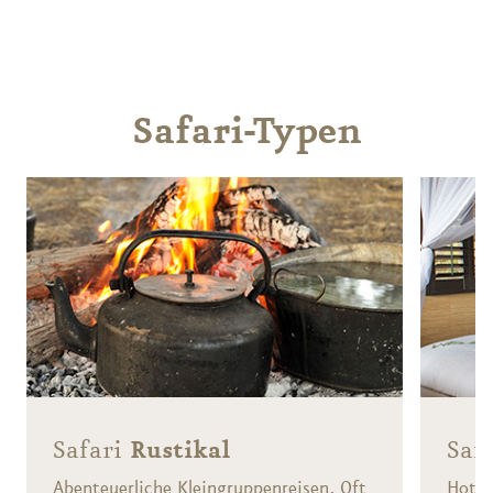
ern.
Safari-Typen
Safari
Rustikal
Saf
Abenteuerliche Kleingruppenreisen. Oft
Hotel