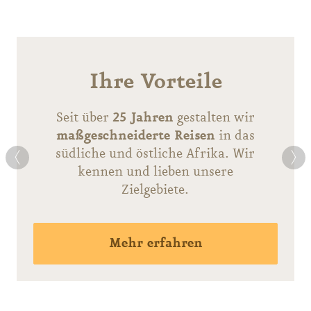
Ihre Vorteile
Seit über
25 Jahren
gestalten wir
mal
maßgeschneiderte Reisen
in das
t
südliche und östliche Afrika. Wir
kennen und lieben unsere
lten
Zielgebiete.
en
en
 mit
.
g
Mehr erfahren
ekte
en
en
 und